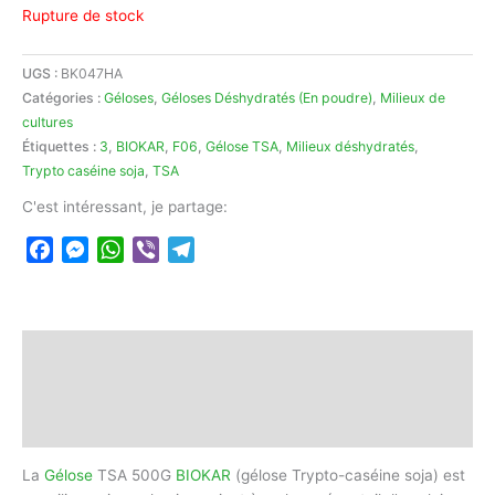
Rupture de stock
UGS :
BK047HA
Catégories :
Géloses
,
Géloses Déshydratés (En poudre)
,
Milieux de
cultures
Étiquettes :
3
,
BIOKAR
,
F06
,
Gélose TSA
,
Milieux déshydratés
,
Trypto caséine soja
,
TSA
C'est intéressant, je partage:
Facebook
Messenger
WhatsApp
Viber
Telegram
Description
Informations complémentaires
Avis (0)
La
Gélose
TSA 500G
BIOKAR
(gélose Trypto-caséine soja) est