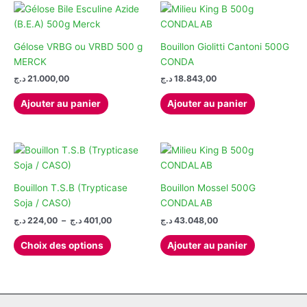
variations.
Les
options
Gélose VRBG ou VRBD 500 g
Bouillon Giolitti Cantoni 500G
peuvent
MERCK
CONDA
être
د.ج
21.000,00
د.ج
18.843,00
choisies
Ajouter au panier
Ajouter au panier
sur
la
page
du
produit
Bouillon T.S.B (Trypticase
Bouillon Mossel 500G
Soja / CASO)
CONDALAB
Plage
د.ج
224,00
–
د.ج
401,00
د.ج
43.048,00
de
Ce
prix :
Choix des options
Ajouter au panier
produit
224,00 د.ج
à
a
401,00 د.ج
plusieurs
variations.