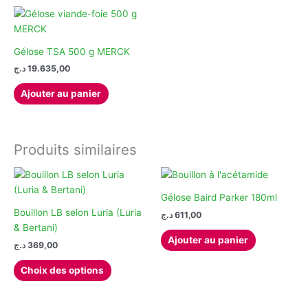
Gélose TSA 500 g MERCK
د.ج
19.635,00
Ajouter au panier
Produits similaires
Gélose Baird Parker 180ml
Bouillon LB selon Luria (Luria
د.ج
611,00
& Bertani)
Ajouter au panier
د.ج
369,00
Ce
Choix des options
produit
a
plusieurs