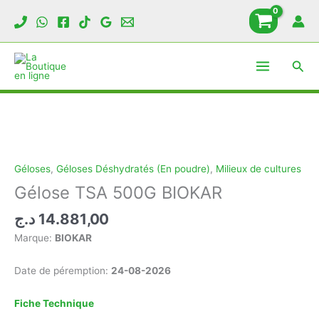
Aller
au
contenu
Rech
Géloses
,
Géloses Déshydratés (En poudre)
,
Milieux de cultures
Gélose TSA 500G BIOKAR
د.ج
14.881,00
Marque:
BIOKAR
Date de péremption:
24-08-2026
Fiche Technique