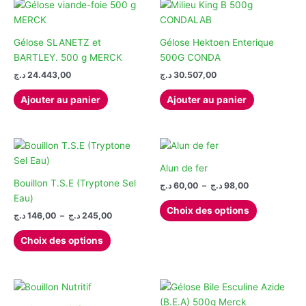
Gélose SLANETZ et
Gélose Hektoen Enterique
BARTLEY. 500 g MERCK
500G CONDA
د.ج
24.443,00
د.ج
30.507,00
Ajouter au panier
Ajouter au panier
Alun de fer
Bouillon T.S.E (Tryptone Sel
Plage
د.ج
60,00
–
د.ج
98,00
de
Eau)
Ce
prix :
Choix des options
Plage
د.ج
146,00
–
د.ج
245,00
produit
60,00 د.ج
de
à
Ce
a
prix :
98,00 د.ج
Choix des options
produit
plusieurs
146,00 د.ج
à
a
variations.
245,00 د.ج
plusieurs
Les
variations.
options