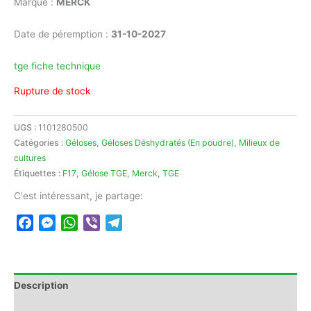
Marque :
MERCK
Date de péremption :
31-10-2027
tge fiche technique
Rupture de stock
UGS :
1101280500
Catégories :
Géloses
,
Géloses Déshydratés (En poudre)
,
Milieux de
cultures
Étiquettes :
F17
,
Gélose TGE
,
Merck
,
TGE
C'est intéressant, je partage:
Facebook
Messenger
WhatsApp
Viber
Telegram
Description
Avis (0)