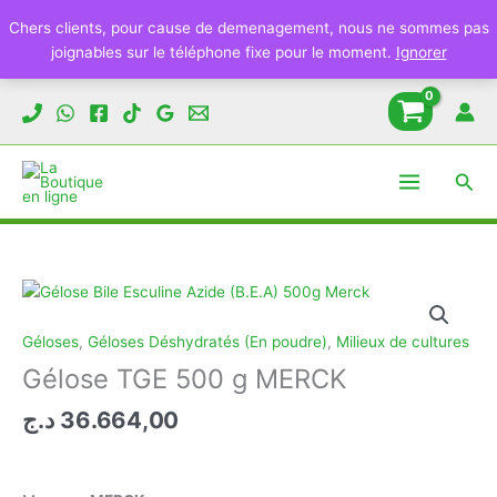
Chers clients, pour cause de demenagement, nous ne sommes pas
joignables sur le téléphone fixe pour le moment.
Ignorer
Aller
au
contenu
Rech
Géloses
,
Géloses Déshydratés (En poudre)
,
Milieux de cultures
Gélose TGE 500 g MERCK
د.ج
36.664,00