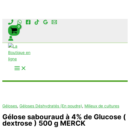
Aller
au
contenu
Rechercher
Géloses
,
Géloses Déshydratés (En poudre)
,
Milieux de cultures
Gélose sabouraud à 4% de Glucose (
dextrose ) 500 g MERCK