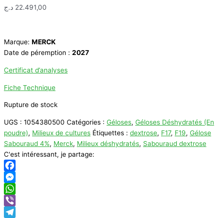
د.ج
22.491,00
Marque:
MERCK
Date de péremption :
2027
Certificat d’analyses
Fiche Technique
Rupture de stock
UGS :
1054380500
Catégories :
Géloses
,
Géloses Déshydratés (En
poudre)
,
Milieux de cultures
Étiquettes :
dextrose
,
F17
,
F19
,
Gélose
Sabouraud 4%
,
Merck
,
Milieux déshydratés
,
Sabouraud dextrose
C'est intéressant, je partage:
Facebook
Messenger
WhatsApp
Viber