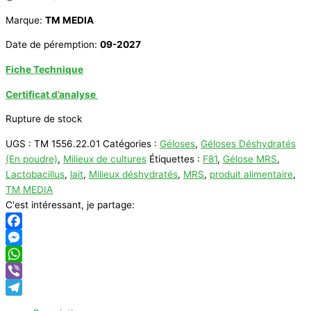
Marque:
TM MEDIA
Date de péremption:
09-2027
Fiche Technique
Certificat d’analyse
Rupture de stock
UGS :
TM 1556.22.01
Catégories :
Géloses
,
Géloses Déshydratés
(En poudre)
,
Milieux de cultures
Étiquettes :
F81
,
Gélose MRS
,
Lactobacillus
,
lait
,
Milieux déshydratés
,
MRS
,
produit alimentaire
,
TM MEDIA
C'est intéressant, je partage:
Facebook
Messenger
WhatsApp
Viber
Telegram