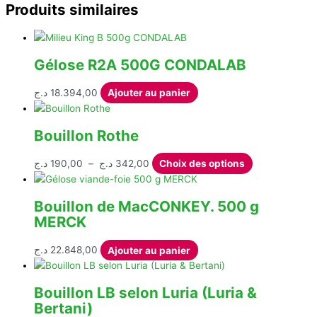
Produits similaires
Gélose R2A 500G CONDALAB
د.ج
18.394,00
Ajouter au panier
Bouillon Rothe
Plage
Ce
د.ج
190,00
–
د.ج
342,00
Choix des options
de
produit
prix :
a
Bouillon de MacCONKEY. 500 g
190,00 د.ج
plusieurs
MERCK
à
variations.
342,00 د.ج
Les
د.ج
22.848,00
Ajouter au panier
options
peuvent
être
Bouillon LB selon Luria (Luria &
choisies
Bertani)