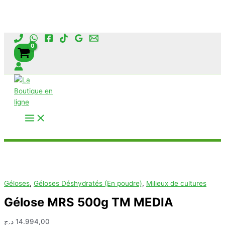
Aller
au
contenu
Rechercher
Géloses
,
Géloses Déshydratés (En poudre)
,
Milieux de cultures
Gélose MRS 500g TM MEDIA
د.ج
14.994,00