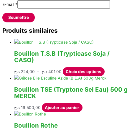
E-mail
*
Produits similaires
Bouillon T.S.B (Trypticase Soja /
CASO)
Plage
Ce
د.ج
224,00
–
د.ج
401,00
Choix des options
de
produit
prix :
a
Bouillon TSE (Tryptone Sel Eau) 500 g
224,00 د.ج
plusieurs
MERCK
à
variations.
401,00 د.ج
Les
د.ج
19.500,00
Ajouter au panier
options
peuvent
être
Bouillon Rothe
choisies