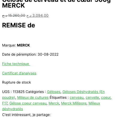
MERCK
Le
Le
د.ج
15.260,00
د.ج
3.094,00
prix
prix
REMISE de
initial
actuel
était :
est :
3.094,00 د.ج.
15.260,00 د.ج.
Marque:
MERCK
Date de péremption: 30-08-2022
Fiche technique
Certificat d’analyses
Rupture de stock
UGS :
113825
Catégories :
Géloses
,
Géloses Déshydratés (En
poudre)
,
Milieux de cultures
Étiquettes :
cerveau
,
cervelle
,
coeur
,
F17
,
Gélose coeur cerveau
,
Merck
,
Merck Millipore
,
Milieux
déshydratés
C'est intéressant, je partage: