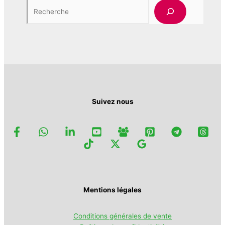
325,00 د.ج
Les
Rech
options
peuvent
être
choisies
sur
la
page
du
produit
Suivez nous
Mentions légales
Conditions générales de vente