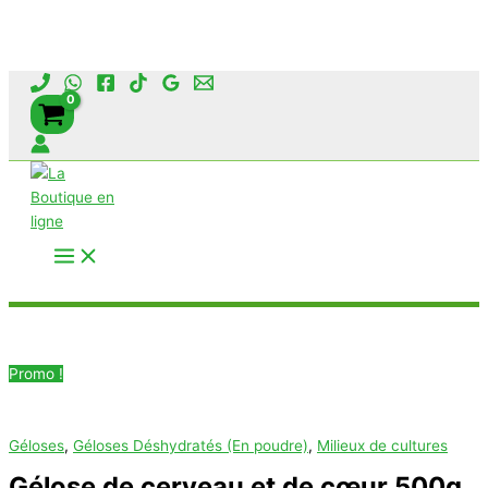
Aller
au
contenu
Rechercher
Promo !
Géloses
,
Géloses Déshydratés (En poudre)
,
Milieux de cultures
Gélose de cerveau et de cœur 500g