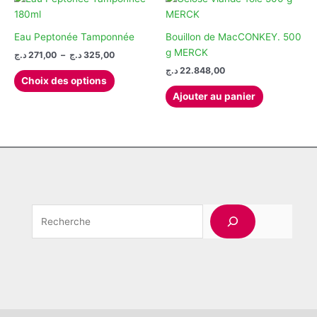
variations.
produit
Les
options
Eau Peptonée Tamponnée
Bouillon de MacCONKEY. 500
peuvent
g MERCK
Plage
د.ج
271,00
–
د.ج
325,00
de
être
د.ج
22.848,00
Ce
prix :
Choix des options
choisies
produit
271,00 د.ج
Ajouter au panier
sur
à
a
325,00 د.ج
la
plusieurs
page
variations.
du
Les
produit
options
peuvent
être
Rechercher
choisies
sur
la
page
du
produit