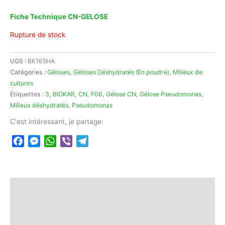
Fiche Technique CN-GELOSE
Rupture de stock
UGS :
BK165HA
Catégories :
Géloses
,
Géloses Déshydratés (En poudre)
,
Milieux de
cultures
Étiquettes :
3
,
BIOKAR
,
CN
,
F06
,
Gélose CN
,
Gélose Pseudomonas
,
Milieux déshydratés
,
Pseudomonas
C'est intéressant, je partage:
Facebook
Messenger
WhatsApp
Viber
Telegram
Description
Informations complémentaires
Avis (0)