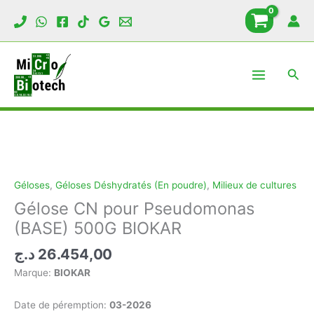
Aller
au
contenu
Rech
Géloses
,
Géloses Déshydratés (En poudre)
,
Milieux de cultures
Gélose CN pour Pseudomonas
(BASE) 500G BIOKAR
د.ج
26.454,00
Marque:
BIOKAR
Date de péremption:
03-2026