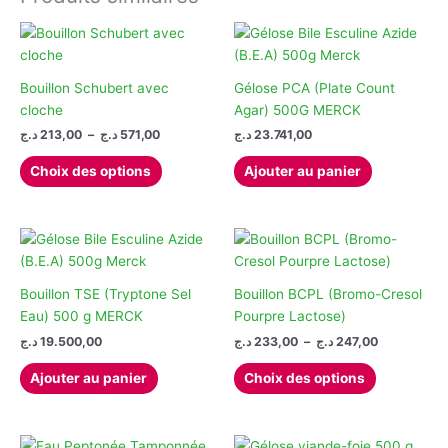
Bouillon Schubert avec
Gélose PCA (Plate Count
cloche
Agar) 500G MERCK
Plage
د.ج
213,00
–
د.ج
571,00
د.ج
23.741,00
de
Ce
prix :
Choix des options
Ajouter au panier
produit
213,00 د.ج
à
a
571,00 د.ج
plusieurs
variations.
Les
options
Bouillon TSE (Tryptone Sel
Bouillon BCPL (Bromo-Cresol
peuvent
Eau) 500 g MERCK
Pourpre Lactose)
être
Plage
د.ج
19.500,00
د.ج
233,00
–
د.ج
247,00
de
choisies
Ce
prix :
Ajouter au panier
Choix des options
sur
produit
233,00 د.ج
la
à
a
247,00 د.ج
page
plusieurs
du