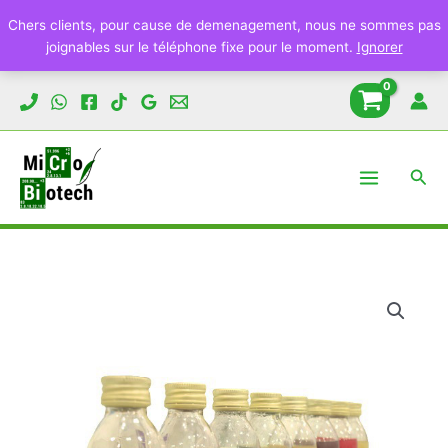
Citrates
Chers clients, pour cause de demenagement, nous ne sommes pas
de
joignables sur le téléphone fixe pour le moment.
Ignorer
Simmons
180ml
Aller
au
contenu
Rech