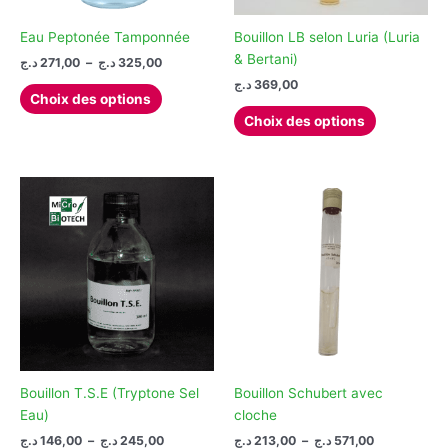
Eau Peptonée Tamponnée
Bouillon LB selon Luria (Luria
& Bertani)
Plage
د.ج
271,00
–
د.ج
325,00
de
د.ج
369,00
Ce
prix :
Choix des options
produit
Ce
271,00 د.ج
Choix des options
à
a
produit
325,00 د.ج
plusieurs
a
variations.
plusieurs
Les
variations.
options
Les
peuvent
options
être
peuvent
choisies
être
sur
choisies
la
sur
page
la
du
page
Bouillon T.S.E (Tryptone Sel
Bouillon Schubert avec
produit
du
Eau)
cloche
produit
Plage
Plage
د.ج
146,00
–
د.ج
245,00
د.ج
213,00
–
د.ج
571,00