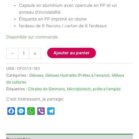
Capsule en aluminium avec opercule en PP et un
anneau d’inviolabilité
Étiquette en PP imprimé en résine
fardeau de 6 flacons / carton de 6 fardeaux
Disponible sur commande
quantité
Ajouter au panier
-
+
de
Gélose
UGS :
GF0013-180
Citrates
Catégories :
Géloses
,
Géloses Hydratés (Prêtes à l'emploi)
,
Milieux
de
de cultures
Simmons
Étiquettes :
Citrates de Simmons
,
Microbiotech
,
prête a l'emploi
180ml
C'est intéressant, je partage:
Facebook
Messenger
WhatsApp
Viber
Telegram