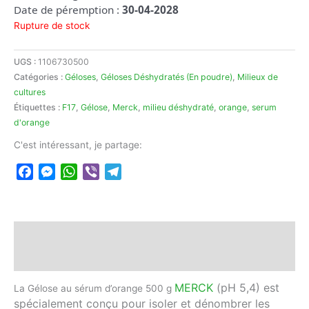
Date de péremption :
30-04-2028
Rupture de stock
UGS :
1106730500
Catégories :
Géloses
,
Géloses Déshydratés (En poudre)
,
Milieux de
cultures
Étiquettes :
F17
,
Gélose
,
Merck
,
milieu déshydraté
,
orange
,
serum
d'orange
C'est intéressant, je partage:
Facebook
Messenger
WhatsApp
Viber
Telegram
Description
Avis (0)
MERCK
(pH 5,4) est
La Gélose au sérum d’orange 500 g
spécialement conçu pour isoler et dénombrer les