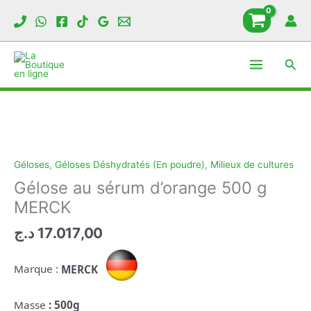
Aller
au
contenu
Rech
Géloses
,
Géloses Déshydratés (En poudre)
,
Milieux de cultures
Gélose au sérum d’orange 500 g
MERCK
د.ج
17.017,00
Marque :
MERCK
Masse
: 500g