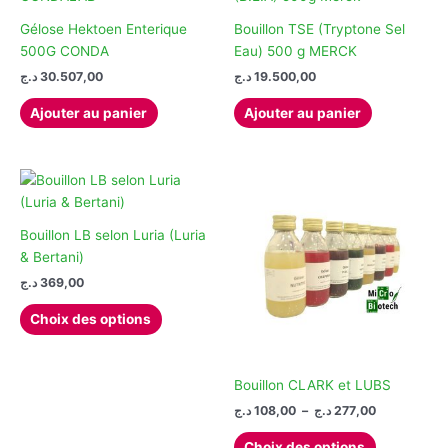
Gélose Hektoen Enterique
Bouillon TSE (Tryptone Sel
500G CONDA
Eau) 500 g MERCK
د.ج
30.507,00
د.ج
19.500,00
Ajouter au panier
Ajouter au panier
Bouillon LB selon Luria (Luria
& Bertani)
د.ج
369,00
Ce
Choix des options
produit
a
plusieurs
Bouillon CLARK et LUBS
variations.
Plage
د.ج
108,00
–
د.ج
277,00
Les
de
Ce
options
prix :
Choix des options