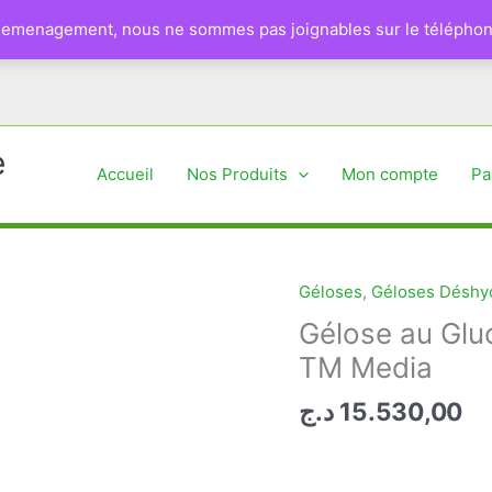
 demenagement, nous ne sommes pas joignables sur le téléphon
e
Accueil
Nos Produits
Mon compte
Pa
Géloses
,
Géloses Déshyd
Gélose au Glu
TM Media
د.ج
15.530,00