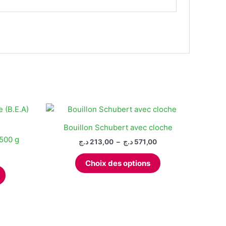
Bouillon Schubert avec cloche
 500 g
Plage
د.ج
213,00
–
د.ج
571,00
de
Ce
prix :
Choix des options
produit
213,00 د.ج
à
a
571,00 د.ج
plusieurs
variations.
Les