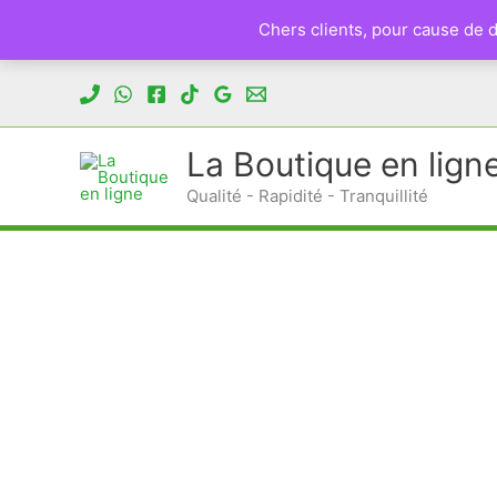
Chers clients, pour cause de
Aller
au
contenu
La Boutique en lign
Qualité - Rapidité - Tranquillité