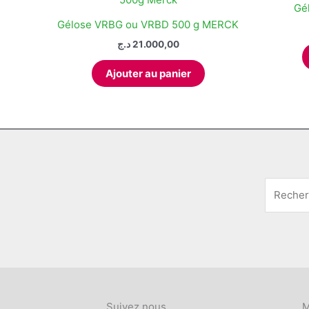
options
Gé
peuvent
Gélose VRBG ou VRBD 500 g MERCK
être
د.ج
21.000,00
choisies
sur
Ajouter au panier
la
page
du
produit
Suivez nous
M