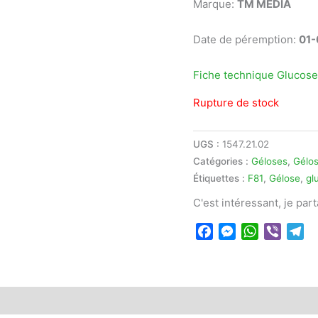
Marque:
TM MEDIA
Date de péremption:
01-
Fiche technique Glucose
Rupture de stock
UGS :
1547.21.02
Catégories :
Géloses
,
Gélos
Étiquettes :
F81
,
Gélose
,
gl
C'est intéressant, je par
Facebook
Messenger
WhatsApp
Viber
Te