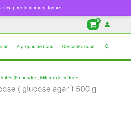
e fixe pour le moment.
Ignorer
Recherche
nier
À propos de nous
Contactez nous
ratés (En poudre)
,
Milieux de cultures
cose ( glucose agar ) 500 g