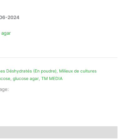
06-2024
 agar
es Déshydratés (En poudre)
,
Milieux de cultures
ucose
,
glucose agar
,
TM MEDIA
tage:
legram