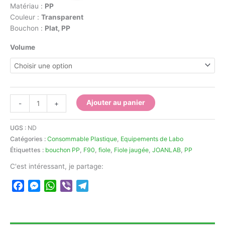
1.232,00 د.ج
Matériau :
PP
Couleur :
Transparent
Bouchon :
Plat, PP
Volume
quantité
Ajouter au panier
-
+
de
Fiole
UGS :
ND
jaugée
Catégories :
Consommable Plastique
,
Equipements de Labo
en
Étiquettes :
bouchon PP
,
F90
,
fiole
,
Fiole jaugée
,
JOANLAB
,
PP
PP
Joanlab
C'est intéressant, je partage:
Facebook
Messenger
WhatsApp
Viber
Telegram