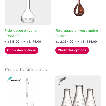
Fiole jaugée en verre
Fiole jaugée en verre ambré
JOANLAB
Glassco
Plage
Plage
د.ج
518,00
–
د.ج
5.175,00
د.ج
2.384,00
–
د.ج
31.934,00
de
de
Ce
Ce
prix :
prix :
Choix des options
Choix des options
produit
produit
2.384,00
518,00 د.ج
à
à
a
a
5.175,00 د.ج
plusieurs
plusieurs
variations.
variations.
Produits similaires
Les
Les
options
options
peuvent
peuvent
être
être
choisies
choisies
sur
sur
la
la