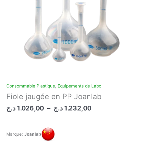
Consommable Plastique
,
Equipements de Labo
Fiole jaugée en PP Joanlab
Plage
د.ج
1.026,00
–
د.ج
1.232,00
de
prix :
1.026,00 د.ج
Marque:
Joanlab
à