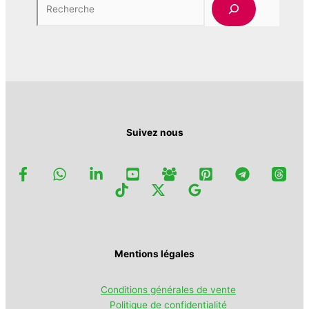
options
la
peuvent
page
être
du
choisies
produit
sur
la
page
du
produit
Suivez nous
Mentions légales
Conditions générales de vente
Politique de confidentialité