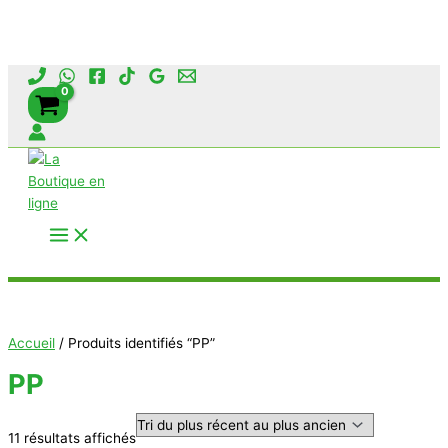
Aller
au
contenu
Rechercher
Accueil
/ Produits identifiés “PP”
PP
Trié
11 résultats affichés