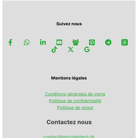
la
page
du
produit
Suivez nous
Mentions légales
Conditions générales de vente
Politique de confidentialité
Politique de retour
Contactez nous
contact@microbiotech.dz