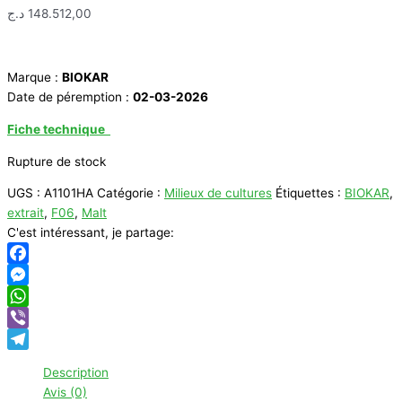
د.ج
148.512,00
Marque :
BIOKAR
Date de péremption :
02-03-2026
Fiche technique
Rupture de stock
UGS :
A1101HA
Catégorie :
Milieux de cultures
Étiquettes :
BIOKAR
,
extrait
,
F06
,
Malt
C'est intéressant, je partage:
Facebook
Messenger
WhatsApp
Viber
Telegram
Description
Avis (0)