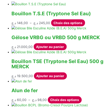
Bouillon T.S.E (Tryptone Sel Eau)
Plage
Ce
د.ج
146,00
–
د.ج
245,00
Choix des options
de
produit
prix :
a
Gélose VRBG ou VRBD 500 g MERCK
146,00 د.ج
plusieurs
à
variations.
د.ج
21.000,00
Ajouter au panier
245,00 د.ج
Les
options
peuvent
Bouillon TSE (Tryptone Sel Eau) 500 g
être
MERCK
choisies
sur
د.ج
19.500,00
Ajouter au panier
la
page
Alun de fer
du
produit
Plage
Ce
د.ج
60,00
–
د.ج
98,00
Choix des options
de
produit