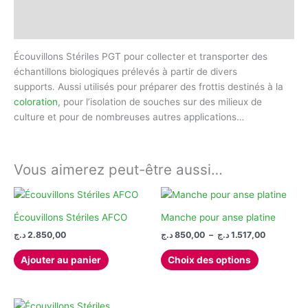
Informations complémentaires
Avis (0)
Écouvillons Stériles PGT
pour
collecter
et
transporter
des
échantillons
biologiques
prélevés
à
partir
de
divers
supports
.
Aussi
utilisés
pour
préparer
des
frottis destinés à
la
coloration
, pour
l’
isolation
de souches
sur des
milieux
de
culture
et pour
de
nombreuses
autres
applications…
Vous aimerez peut-être aussi…
Écouvillons Stériles AFCO
Manche pour anse platine
Plage
د.ج
2.850,00
د.ج
850,00
–
د.ج
1.517,00
de
Ce
prix :
Ajouter au panier
Choix des options
produit
850,00 د.ج
à
a
1.517,0
plusieurs