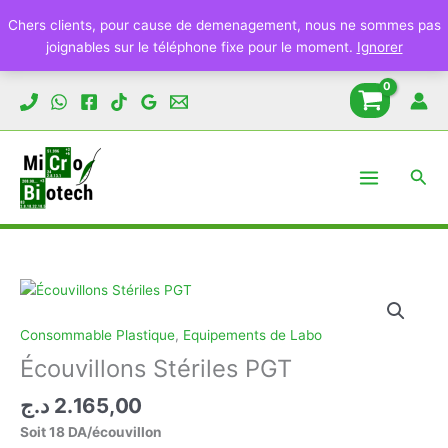
Écouvillons
Chers clients, pour cause de demenagement, nous ne sommes pas
Stériles
joignables sur le téléphone fixe pour le moment.
Ignorer
PGT
Aller
au
contenu
Rech
Consommable Plastique
,
Equipements de Labo
Écouvillons Stériles PGT
د.ج
2.165,00
Soit 18 DA/écouvillon