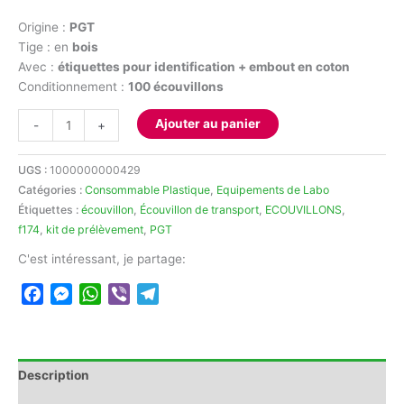
Origine :
PGT
Tige : en
bois
Avec :
étiquettes pour identification + embout en coton
Conditionnement :
100 écouvillons
quantité
Ajouter au panier
-
+
de
Écouvillons
UGS :
1000000000429
Stériles
Catégories :
Consommable Plastique
,
Equipements de Labo
PGT
Étiquettes :
écouvillon
,
Écouvillon de transport
,
ECOUVILLONS
,
f174
,
kit de prélèvement
,
PGT
C'est intéressant, je partage:
Facebook
Messenger
WhatsApp
Viber
Telegram
Description