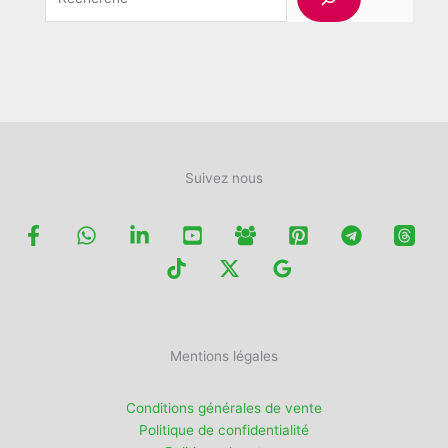
choisies
choisies
sur
sur
la
la
page
page
du
du
produit
produit
Suivez nous
Mentions légales
Conditions générales de vente
Politique de confidentialité