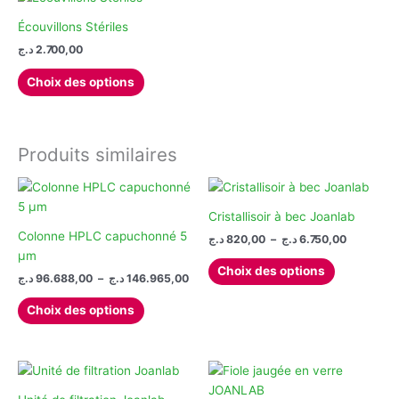
variations.
Les
Écouvillons Stériles
options
د.ج
2.700,00
peuvent
Ce
Choix des options
être
produit
choisies
a
sur
plusieurs
la
variations.
Produits similaires
page
Les
du
options
produit
peuvent
Cristallisoir à bec Joanlab
être
Colonne HPLC capuchonné 5
Plage
د.ج
820,00
–
د.ج
6.750,00
choisies
de
µm
Ce
prix :
sur
Choix des options
Plage
د.ج
96.688,00
–
د.ج
146.965,00
produit
820,00 د.ج
la
de
à
Ce
a
prix :
page
6
Choix des options
produit
plusieurs
96.688,00 د.ج
du
à
a
variations.
produit
146.965,00 د.ج
plusieurs
Les
variations.
options
Les
peuvent