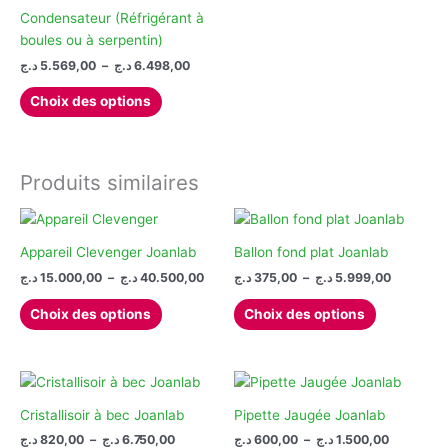
options
Condensateur (Réfrigérant à
peuvent
boules ou à serpentin)
être
Plage
د.ج
5.569,00
–
د.ج
6.498,00
de
choisies
Ce
prix :
Choix des options
sur
produit
5.569,00 د.ج
la
à
a
6.498,00 د.ج
page
plusieurs
du
variations.
Produits similaires
produit
Les
options
peuvent
Appareil Clevenger Joanlab
Ballon fond plat Joanlab
être
Plage
Plage
د.ج
15.000,00
–
د.ج
40.500,00
د.ج
375,00
–
د.ج
5.999,00
choisies
de
de
Ce
Ce
prix :
prix :
sur
Choix des options
Choix des options
produit
produit
375,00 د.ج
15.000,00 د.ج
la
à
à
a
a
page
40.500,00 د.ج
plusieurs
plusieurs
du
variations.
variations.
produit
Les
Les
Cristallisoir à bec Joanlab
Pipette Jaugée Joanlab
options
options
Plage
Plage
د.ج
820,00
–
د.ج
6.750,00
د.ج
600,00
–
د.ج
1.500,00