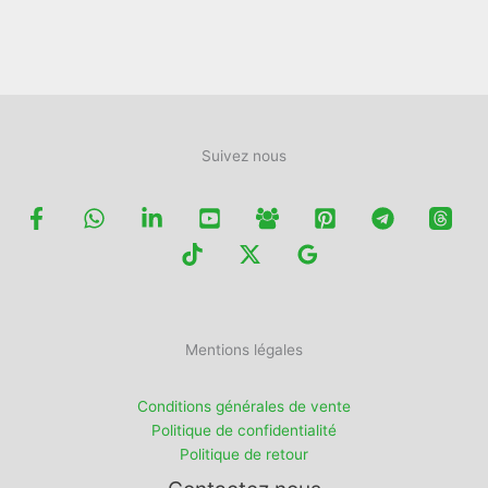
la
du
page
produit
du
produit
Suivez nous
Mentions légales
Conditions générales de vente
Politique de confidentialité
Politique de retour