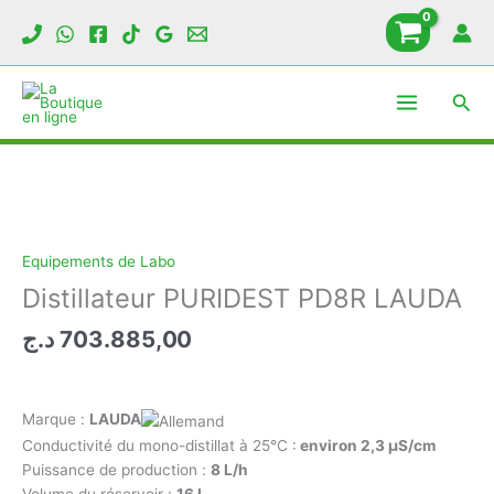
Aller
au
contenu
Rech
Equipements de Labo
Distillateur PURIDEST PD8R LAUDA
د.ج
703.885,00
Marque :
LAUDA
Conductivité du mono-distillat à 25°C :
environ 2,3 µS/cm
Puissance de production :
8 L/h
Volume du réservoir :
16 L