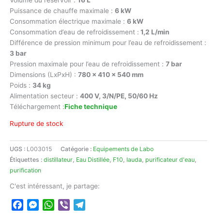
Puissance de chauffe maximale :
6 kW
Consommation électrique maximale :
6 kW
Consommation d’eau de refroidissement :
1,2 L/min
Différence de pression minimum pour l’eau de refroidissement :
3 bar
Pression maximale pour l’eau de refroidissement :
7 bar
Dimensions (LxPxH) :
780 x 410 x 540 mm
Poids :
34 kg
Alimentation secteur :
400 V, 3/N/PE, 50/60 Hz
Téléchargement :
Fiche technique
Rupture de stock
UGS :
L003015
Catégorie :
Equipements de Labo
Étiquettes :
distillateur
,
Eau Distillée
,
F10
,
lauda
,
purificateur d'eau
,
purification
C'est intéressant, je partage:
Facebook
Messenger
WhatsApp
Viber
Telegram