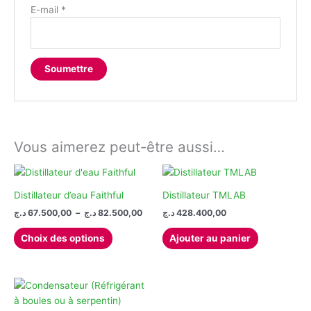
E-mail
*
Vous aimerez peut-être aussi…
Distillateur d’eau Faithful
Distillateur TMLAB
Plage
د.ج
67.500,00
–
د.ج
82.500,00
د.ج
428.400,00
de
Ce
prix :
Choix des options
Ajouter au panier
produit
67.500,00 د.ج
à
a
82.500,00 د.ج
plusieurs
variations.
Les