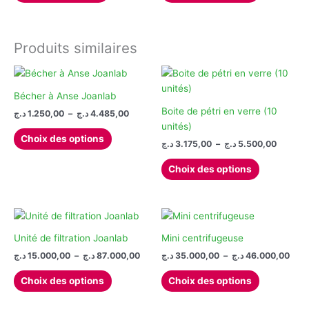
la
a
page
plusieurs
du
variations.
Produits similaires
produit
Les
options
peuvent
Bécher à Anse Joanlab
être
Boite de pétri en verre (10
Plage
د.ج
1.250,00
–
د.ج
4.485,00
choisies
de
unités)
Ce
prix :
sur
Choix des options
Plage
د.ج
3.175,00
–
د.ج
5.500,00
produit
1.250,00 د.ج
la
de
à
a
Ce
prix :
page
4.485,00 د.ج
Choix des options
plusieurs
produit
3.175,00 ج
du
à
variations.
a
produit
Les
plusieurs
options
variations.
peuvent
Les
Unité de filtration Joanlab
Mini centrifugeuse
être
options
Plage
Plag
د.ج
15.000,00
–
د.ج
87.000,00
د.ج
35.000,00
–
د.ج
46.000,00
de
de
choisies
peuvent
Ce
Ce
prix :
prix 
Choix des options
Choix des options
sur
être
produit
produit
35.00
15.000,00 د.ج
la
choisies
à
à
a
a