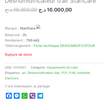
Déshumidificateur d’air StarlCare
Le
Le
د.ج
18.000,00
د.ج
16.000,00
prix
prix
initial
actuel
était :
est :
Marque :
StarlCare
16.000,00 د.ج.
18.000,00 د.ج.
Réservoir :
2L
Rendement :
750 ml/j
Téléchargement :
Fiche technique DESHUMIDIFICATEUR
Rupture de stock
UGS :
DHUM01
Catégorie :
Equipements de Labo
Étiquettes :
air
,
Déshumidificateur d’air
,
f131
,
f148
,
humidité
,
StarlCare
C'est intéressant, je partage:
Facebook
Messenger
WhatsApp
Viber
Telegram