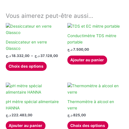
Vous aimerez peut-être aussi…
Conductimètre TDS mètre
Dessiccateur en verre
portable
Glassco
د.ج
7.500,00
Plage
د.ج
18.332,00
–
د.ج
37.128,00
Ajouter au panier
de
Ce
prix :
Choix des options
produit
18.332,00 د.ج
à
a
37.128,00 د.ج
plusieurs
variations.
Les
options
pH mètre spécial alimentaire
Thermomètre à alcool en
peuvent
HANNA
verre
être
د.ج
222.483,00
د.ج
825,00
choisies
Ce
Ajouter au panier
Choix des options
sur
produit