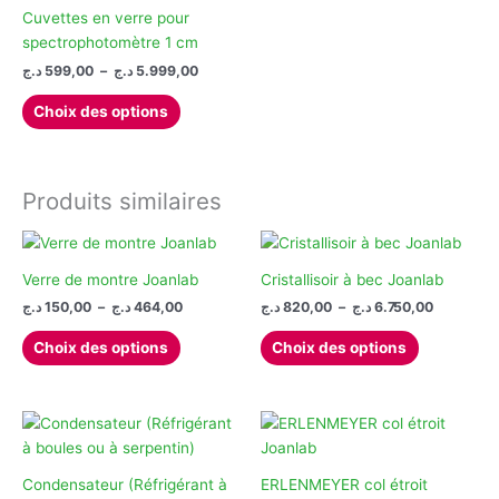
Cuvettes en verre pour
spectrophotomètre 1 cm
Plage
د.ج
599,00
–
د.ج
5.999,00
de
Ce
prix :
Choix des options
produit
599,00 د.ج
à
a
5.999,00 د.ج
plusieurs
variations.
Produits similaires
Les
options
peuvent
Verre de montre Joanlab
Cristallisoir à bec Joanlab
être
Plage
Plage
د.ج
150,00
–
د.ج
464,00
د.ج
820,00
–
د.ج
6.750,00
choisies
de
de
Ce
Ce
prix :
prix :
sur
Choix des options
Choix des options
produit
produit
820,00 د.ج
150,00 د.ج
la
à
à
a
a
page
6
464,00 د.ج
plusieurs
plusieurs
du
variations.
variations.
produit
Les
Les
options
options
Condensateur (Réfrigérant à
ERLENMEYER col étroit