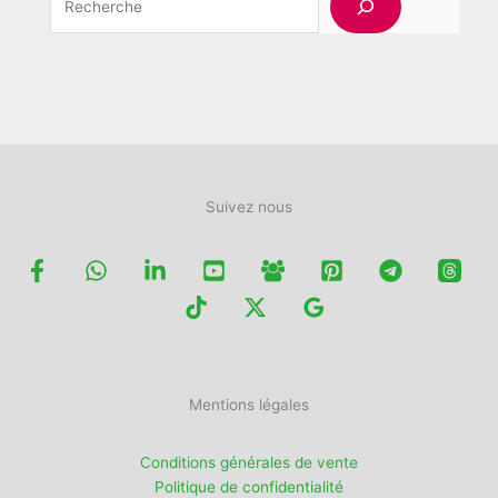
choisies
la
sur
page
la
du
page
produit
du
produit
Suivez nous
Mentions légales
Conditions générales de vente
Politique de confidentialité