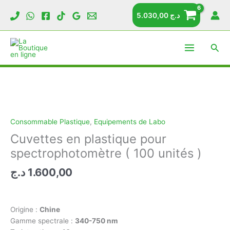
Cuvettes
Aller
en
5.030,00
د.ج
au
plastique
contenu
pour
Rech
spectrophotomètre
(
100
unités
)
Consommable Plastique
,
Equipements de Labo
Cuvettes en plastique pour
spectrophotomètre ( 100 unités )
د.ج
1.600,00
Origine :
Chine
Gamme spectrale :
340-750 nm