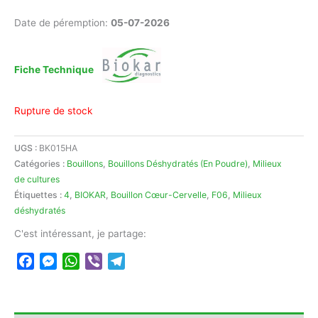
Date de péremption:
05-07-2026
Fiche Technique
Rupture de stock
UGS :
BK015HA
Catégories :
Bouillons
,
Bouillons Déshydratés (En Poudre)
,
Milieux
de cultures
Étiquettes :
4
,
BIOKAR
,
Bouillon Cœur-Cervelle
,
F06
,
Milieux
déshydratés
C'est intéressant, je partage:
Facebook
Messenger
WhatsApp
Viber
Telegram