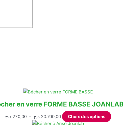
écher en verre FORME BASSE JOANLAB
Plage
Ce
د.ج
270,00
–
د.ج
20.700,00
Choix des options
de
produit