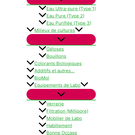
Eau Ultra-pure (Type 1)
Eau Pure (Type 2)
Eau Purifiée (Type 3)
Milieux de cultures
Géloses
Bouillons
Colorants Biologiques
Additifs et autres…
BioMol
Equipements de Labo
Verrerie
Filtration (Millipore)
Mobilier de Labo
Habillement
Bonne Occase