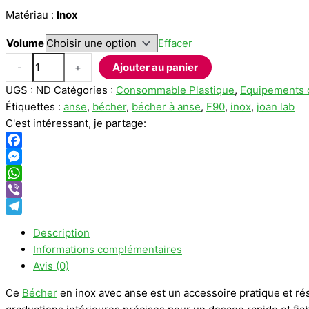
Matériau :
Inox
Volume
Effacer
quantité
-
+
Ajouter au panier
de
UGS :
ND
Catégories :
Consommable Plastique
,
Equipements 
Bécher
Étiquettes :
anse
,
bécher
,
bécher à anse
,
F90
,
inox
,
joan lab
en
C'est intéressant, je partage:
inox
avec
Facebook
anse
Messenger
WhatsApp
Viber
Telegram
Description
Informations complémentaires
Avis (0)
Ce
Bécher
en inox avec anse est un accessoire pratique et résis