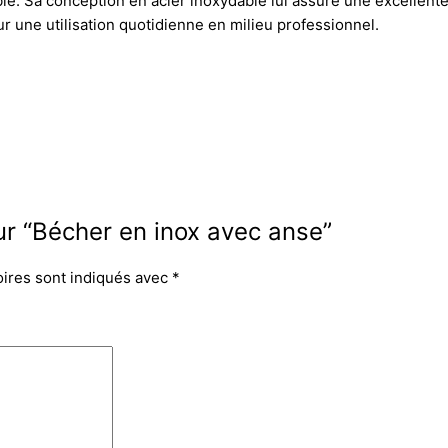
le. Sa conception en acier inoxydable lui assure une excellente 
ur une utilisation quotidienne en milieu professionnel.
sur “Bécher en inox avec anse”
oires sont indiqués avec
*