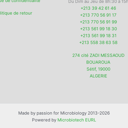
ue de confidentialité
Du Dim au Jeu de 8h:30 à 15
+213 39 42 61 46
litique de retour
+213 770 56 91 17
+213 770 56 91 99
+213 561 99 18 30
+213 561 99 18 31
+213 558 38 63 58
274 cité ZADI MESSAOUD
BOUAROUA
Sétif
,
19000
ALGERIE
Made by passion for Microbiology 2013-2026
Powered by
Microbiotech EURL