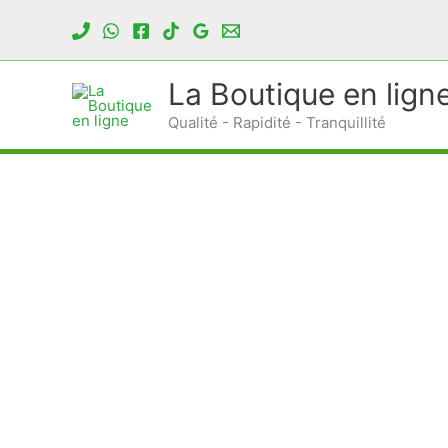
Aller
au
contenu
La Boutique en lign
Qualité - Rapidité - Tranquillité