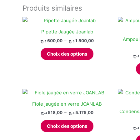
Produits similaires
Pipette Jaugée Joanlab
Ampoule
Plage
د.ج
600,00
–
د.ج
1.500,00
de
Ce
prix :
Choix des options
د.ج
produit
600,00 د.ج
à
a
1.500,00 د.ج
plusieurs
variations.
Les
options
peuvent
Fiole jaugée en verre JOANLAB
être
Condensa
Plage
د.ج
518,00
–
د.ج
5.175,00
choisies
de
Ce
prix :
sur
Choix des options
د.ج
produit
518,00 د.ج
la
à
a
page
5.175,00 د.ج