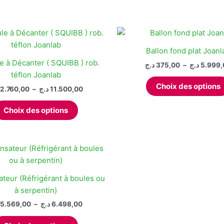
Ballon fond plat Joanl
 à Décanter ( SQUIBB ) rob.
د.ج
375,00
–
د.ج
5.999,
téflon Joanlab
Choix des options
Plage
2.760,00
–
د.ج
11.500,00
de
Ce
prix :
Choix des options
produit
2.760,00 د.ج
à
a
11.500,00 د.ج
plusieurs
variations.
Les
options
teur (Réfrigérant à boules ou
peuvent
à serpentin)
être
Plage
5.569,00
–
د.ج
6.498,00
choisies
de
Ce
prix :
sur