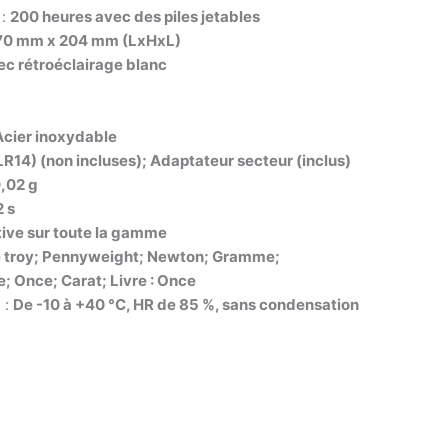
 :
200 heures avec des piles jetables
70 mm x 204 mm (LxHxL)
c rétroéclairage blanc
Acier inoxydable
(LR14) (non incluses); Adaptateur secteur (inclus)
,02 g
2 s
ive sur toute la gamme
 troy; Pennyweight; Newton; Gramme;
; Once; Carat; Livre : Once
 :
De -10 à +40 °C, HR de 85 %, sans condensation