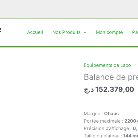
e
Accueil
Nos Produits
Mon compte
Pa
Equipements de Labo
Balance de pr
د.ج
152.379,00
Marque :
Ohaus
Portée maximale :
2200 
Précision d’affichage :
0,
Taille du plateau :
144 m