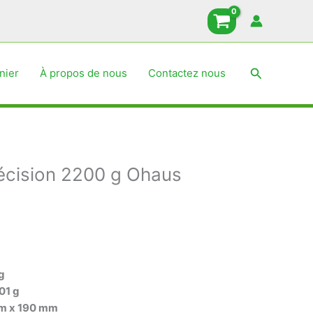
Recherche
nier
À propos de nous
Contactez nous
écision 2200 g Ohaus
g
01 g
m x 190 mm