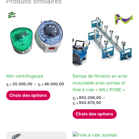
Produits similaires
Les
options
peuvent
être
choisies
sur
la
page
du
produit
Mini centrifugeuse
Rampe de filtration en acier
inoxydable avec pompe et
Plage
د.ج
35.000,00
–
د.ج
46.000,00
de
fiole à vide « MILLIPORE »
Ce
prix :
Choix des options
د.ج
893.286,00
–
produit
35.000,00 د.ج
Plage
د.ج
943.670,00
à
a
de
46.000,00 د.ج
Ce
plusieurs
prix :
Choix des options
produit
893.286,00 د.ج
variations.
à
a
Les
943.670,00 د.ج
plusieurs
options
variations.