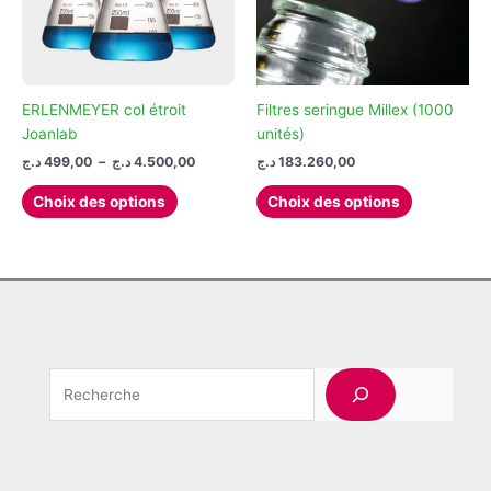
choisies
sur
la
page
ERLENMEYER col étroit
Filtres seringue Millex (1000
du
Joanlab
unités)
produit
Plage
د.ج
499,00
–
د.ج
4.500,00
د.ج
183.260,00
de
Ce
Ce
prix :
Choix des options
Choix des options
produit
produit
499,00 د.ج
à
a
a
4.500,00 د.ج
plusieurs
plusieurs
variations.
variations.
Les
Les
options
options
peuvent
peuvent
Rechercher
être
être
choisies
choisies
sur
sur
la
la
page
page