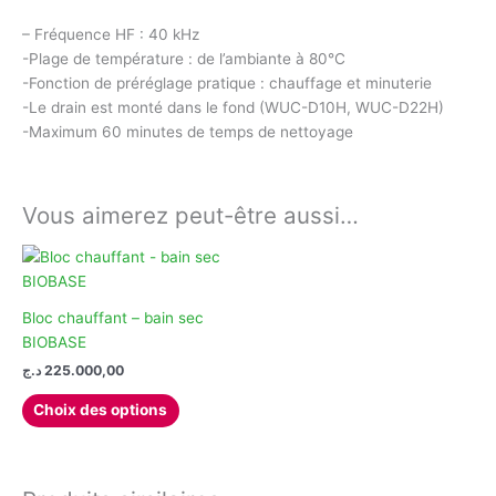
– Fréquence HF : 40 kHz
-Plage de température : de l’ambiante à 80°C
-Fonction de préréglage pratique : chauffage et minuterie
-Le drain est monté dans le fond (WUC-D10H, WUC-D22H)
-Maximum 60 minutes de temps de nettoyage
Vous aimerez peut-être aussi…
Bloc chauffant – bain sec
BIOBASE
د.ج
225.000,00
Ce
Choix des options
produit
a
plusieurs
variations.