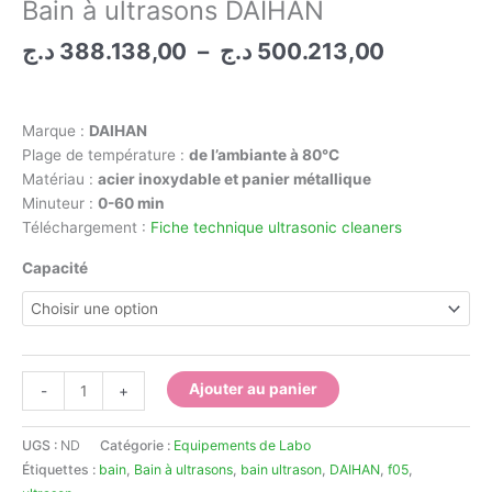
Bain à ultrasons DAIHAN
Plage
د.ج
388.138,00
–
د.ج
500.213,00
de
prix :
388.138,00 
Marque :
DAIHAN
à
Plage de température :
de l’ambiante à 80°C
Matériau :
acier inoxydable et panier métallique
Minuteur :
0-60 min
Téléchargement :
Fiche technique ultrasonic cleaners
Capacité
quantité
Ajouter au panier
-
+
de
Bain
UGS :
ND
Catégorie :
Equipements de Labo
à
Étiquettes :
bain
,
Bain à ultrasons
,
bain ultrason
,
DAIHAN
,
f05
,
ultrasons