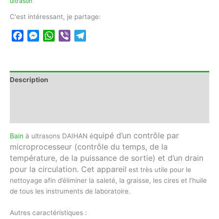
ultrason
DAIHAN
C'est intéressant, je partage:
Facebook
Messenger
WhatsApp
Viber
Telegram
Description
Informations complémentaires
Avis (0)
quipé d’un contrôle par
Bain
à ultrasons DAIHAN é
microprocesseur (contrôle du temps, de la
température, de la puissance de sortie) et d’un drain
pour la circulation. Cet appareil
est très utile pour le
nettoyage afin d’éliminer la saleté, la graisse, les cires et l’huile
de tous les instruments de laboratoire.
Autres caractéristiques :