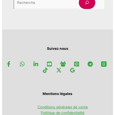
options
la
peuvent
page
être
du
choisies
produit
sur
la
page
du
produit
Suivez nous
Mentions légales
Conditions générales de vente
Politique de confidentialité