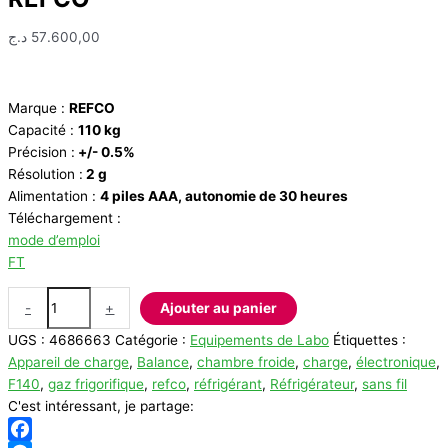
د.ج
57.600,00
Marque :
REFCO
Capacité :
110 kg
Précision :
+/- 0.5%
Résolution :
2 g
Alimentation :
4 piles AAA, autonomie de 30 heures
Téléchargement :
mode d’emploi
FT
quantité
-
+
Ajouter au panier
de
UGS :
4686663
Catégorie :
Equipements de Labo
Étiquettes :
Appareil
Appareil de charge
,
Balance
,
chambre froide
,
charge
,
électronique
,
de
F140
,
gaz frigorifique
,
refco
,
réfrigérant
,
Réfrigérateur
,
sans fil
charge
C'est intéressant, je partage:
électronique
REFCO