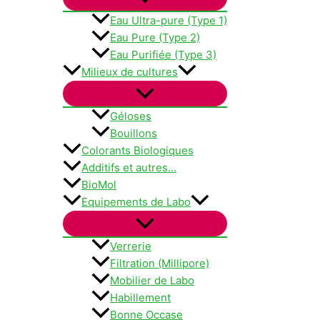
Eau Ultra-pure (Type 1)
Eau Pure (Type 2)
Eau Purifiée (Type 3)
Milieux de cultures
Géloses
Bouillons
Colorants Biologiques
Additifs et autres…
BioMol
Equipements de Labo
Verrerie
Filtration (Millipore)
Mobilier de Labo
Habillement
Bonne Occase