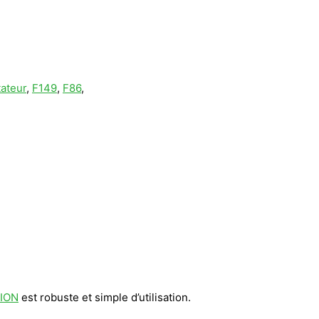
tateur
,
F149
,
F86
,
ION
est robuste et simple d’utilisation.