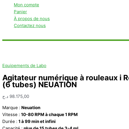
Mon compte
Panier
À propos de nous
Contactez nous
Rechercher
Equipements de Labo
Agitateur numérique à rouleaux i R
(6 tubes) NEUATION
د.ج
98.175,00
Marque :
Neuation
Vitesse :
10-80 RPM à chaque 1 RPM
Durée :
1 à 99 min et infini
Capacité :
plus de 15 tubes de 3-4 ml