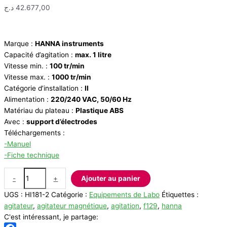
د.ج
42.677,00
Marque :
HANNA instruments
Capacité d’agitation :
max. 1 litre
Vitesse min. :
100 tr/min
Vitesse max. :
1000 tr/min
Catégorie d’installation :
II
Alimentation :
220/240 VAC, 50/60 Hz
Matériau du plateau :
Plastique ABS
Avec :
support d’électrodes
Téléchargements :
-Manuel
-Fiche technique
quantité
-
+
Ajouter au panier
de
UGS :
HI181-2
Catégorie :
Equipements de Labo
Étiquettes :
Agitateur
agitateur
,
agitateur magnétique
,
agitation
,
f129
,
hanna
magnétique
C'est intéressant, je partage:
HANNA