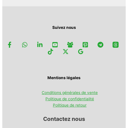
sur
la
page
du
produit
Suivez nous
Mentions légales
Conditions générales de vente
Politique de confidentialité
Politique de retour
Contactez nous