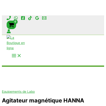
magnétique
HANNA
Aller
au
contenu
Rechercher
Equipements de Labo
Agitateur magnétique HANNA