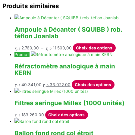
Produits similaires
Ampoule à Décanter ( SQUIBB ) rob.
téflon Joanlab
Plage
Ce
د.ج
2.760,00
–
د.ج
11.500,00
Choix des options
de
produit
Promo !
prix :
a
Réfractomètre analogique à main
2.760,00 د.ج
plusieurs
KERN
à
variations
11.500,00 د.ج
Les
Le
Le
Ce
د.ج
40.341,00
د.ج
33.022,00
Choix des options
options
prix
prix
produit
peuvent
initial
actuel
a
être
Filtres seringue Millex (1000 unités)
était :
est :
plusieurs
choisies
40.341,00 د.ج.
33.022,00 د.ج.
variations.
sur
Ce
د.ج
183.260,00
Choix des options
Les
la
produit
options
page
a
peuvent
Ballon fond rond col étroit
du
plusieurs