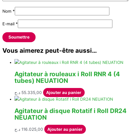
Nom
*
E-mail
*
Vous aimerez peut-être aussi…
Agitateur à rouleaux i Roll RNR 4 (4
tubes) NEUATION
د.ج
55.335,00
Ajouter au panier
Agitateur à disque Rotatif i Roll DR24
NEUATION
د.ج
116.025,00
Ajouter au panier