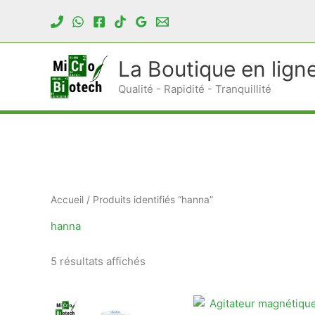
Aller
au
contenu
La Boutique en lign
Qualité - Rapidité - Tranquillité
Accueil
/ Produits identifiés “hanna”
hanna
Trié
5 résultats affichés
du
plus
récent
au
plus