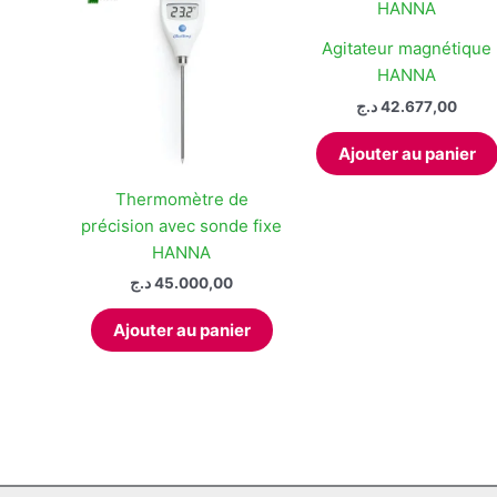
ancien
Agitateur magnétique
HANNA
د.ج
42.677,00
Ajouter au panier
Thermomètre de
précision avec sonde fixe
HANNA
د.ج
45.000,00
Ajouter au panier