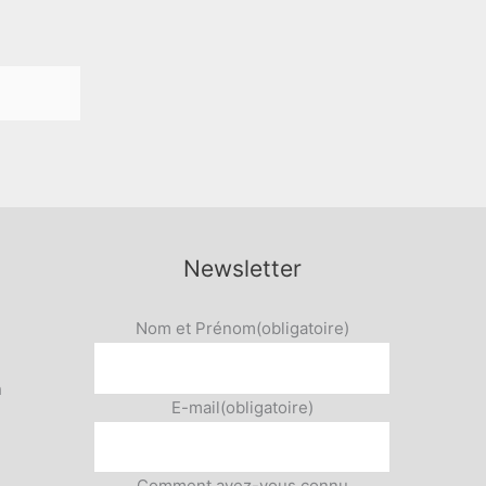
Newsletter
Nom et Prénom
(obligatoire)
h
E-mail
(obligatoire)
Comment avez-vous connu