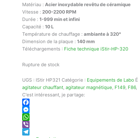
Matériau :
Acier inoxydable revêtu de céramique
Vitesse :
200-2200 RPM
Durée :
1-999 min et infini
Capacité :
10 L
Température de chauffage :
ambiante à 320°
Dimension de la plaque :
140 mm
Téléchargements :
Fiche technique iStir-HP-320
Rupture de stock
UGS :
IStir HP321
Catégorie :
Equipements de Labo
É
agitateur chauffant
,
agitateur magnétique
,
F149
,
F86
C'est intéressant, je partage:
Facebook
Messenger
WhatsApp
Viber