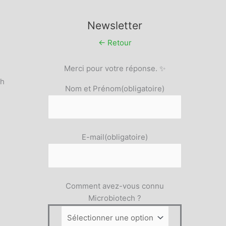
oduit
a
page
Newsletter
du
← Retour
produit
Merci pour votre réponse. ✨
5h
Nom et Prénom
(obligatoire)
E-mail
(obligatoire)
Comment avez-vous connu
Microbiotech ?