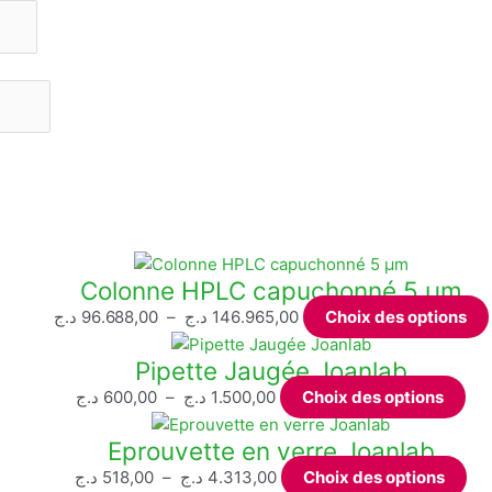
Colonne HPLC capuchonné 5 µm
Plage
د.ج
96.688,00
–
د.ج
146.965,00
Choix des options
de
Pipette Jaugée Joanlab
prix :
96.688,00 د.ج
Plage
Ce
د.ج
600,00
–
د.ج
1.500,00
Choix des options
à
de
pro
Eprouvette en verre Joanlab
146.965,00 د.ج
prix :
a
600,00 د.ج
plu
Plage
Ce
د.ج
518,00
–
د.ج
4.313,00
Choix des options