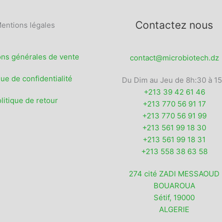
pr
l
Contactez nous
entions légales
ons générales de vente
contact@microbiotech.dz
que de confidentialité
Du Dim au Jeu de 8h:30 à 1
+213 39 42 61 46
litique de retour
+213 770 56 91 17
+213 770 56 91 99
+213 561 99 18 30
+213 561 99 18 31
+213 558 38 63 58
274 cité ZADI MESSAOUD
BOUAROUA
Sétif
,
19000
ALGERIE