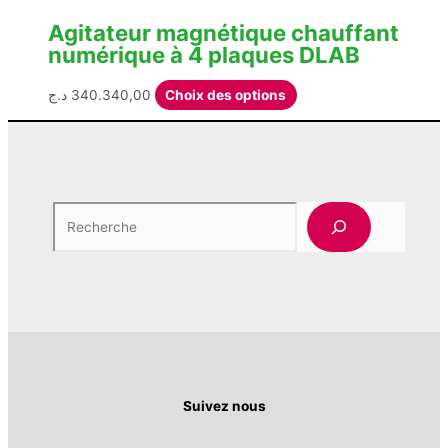
Agitateur magnétique chauffant
numérique à 4 plaques DLAB
Ce
د.ج
340.340,00
Choix des options
produit
a
plusieurs
variations.
Les
Rech
options
peuvent
être
choisies
sur
la
page
du
produit
Suivez nous