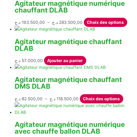
Agitateur magnétique numérique
au
chauffant DLAB
plus
ancien
Plage
Ce
د.ج
193.500,00
–
د.ج
283.500,00
Choix des options
de
produ
prix :
a
Agitateur magnétique chauffant
193.500,00 د.ج
plusi
DLAB
à
varia
283.500,00 د.ج
Les
د.ج
57.000,00
Ajouter au panier
opti
peuv
être
Agitateur magnétique chauffant
chois
DMS DLAB
sur
la
Plage
Ce
د.ج
82.500,00
–
د.ج
118.500,00
Choix des options
page
de
produit
du
prix :
a
produ
82.500,00 د.ج
plusieu
Agitateur magnétique numérique
à
variati
avec chauffe ballon DLAB
118.500,00 د.ج
Les