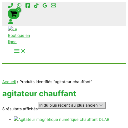
Aller
au
contenu
Rechercher
Accueil
/ Produits identifiés “agitateur chauffant”
agitateur chauffant
Trié
8 résultats affichés
du
plus
récent