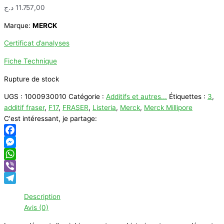
د.ج
11.757,00
Marque:
MERCK
Certificat d’analyses
Fiche Technique
Rupture de stock
UGS :
1000930010
Catégorie :
Additifs et autres...
Étiquettes :
3
,
additif fraser
,
F17
,
FRASER
,
Listeria
,
Merck
,
Merck Millipore
C'est intéressant, je partage:
Facebook
Messenger
WhatsApp
Viber
Telegram
Description
Avis (0)