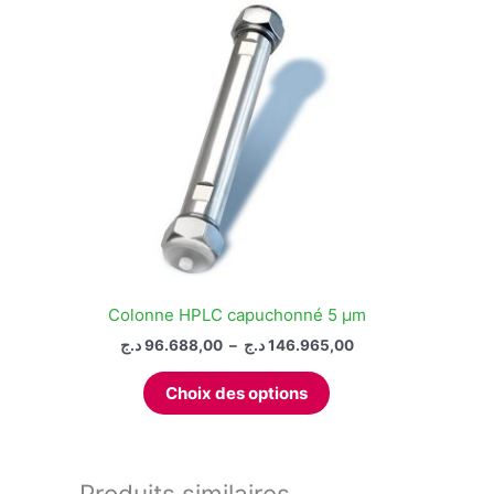
Colonne HPLC capuchonné 5 µm
Plage
د.ج
96.688,00
–
د.ج
146.965,00
de
Ce
prix :
Choix des options
produit
96.688,00 د.ج
à
a
146.965,00 د.ج
plusieurs
variations.
Produits similaires