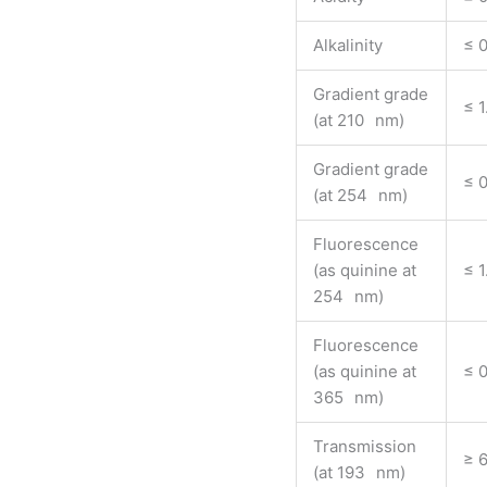
Alkalinity
≤ 
Gradient grade
≤ 
(at 210 nm)
Gradient grade
≤ 
(at 254 nm)
Fluorescence
(as quinine at
≤ 1
254 nm)
Fluorescence
(as quinine at
≤ 
365 nm)
Transmission
≥ 
(at 193 nm)