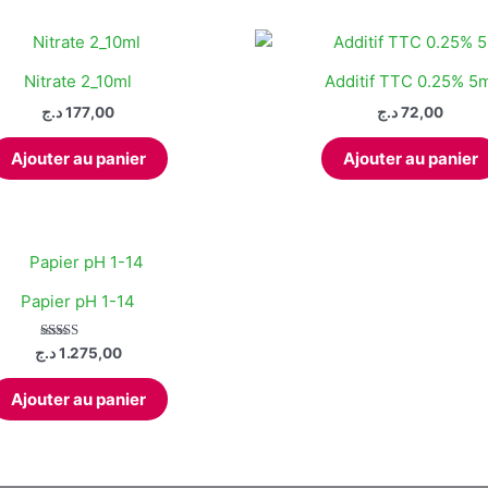
Nitrate 2_10ml
Additif TTC 0.25% 5m
د.ج
177,00
د.ج
72,00
Ajouter au panier
Ajouter au panier
Papier pH 1-14
Note
د.ج
1.275,00
4.00
sur 5
Ajouter au panier