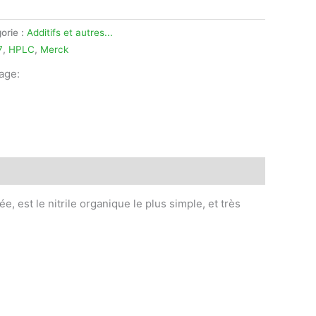
orie :
Additifs et autres...
7
,
HPLC
,
Merck
tage:
legram
e, est le nitrile organique le plus simple, et très