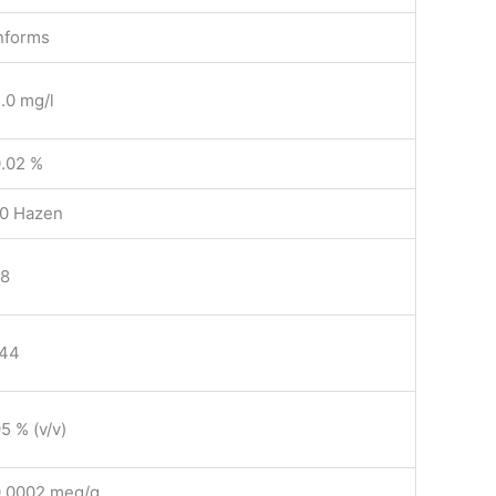
nforms
.0 mg/l
0.02 %
10 Hazen
78
344
5 % (v/v)
0.0002 meq/g