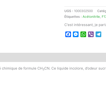
UGS :
1000302500
Catég
Étiquettes :
Acétonitrile
,
F1
C'est intéressant, je par
Facebook
Messenger
WhatsApp
Viber
Te
sé chimique de formule CH
CN. Ce liquide incolore, d’odeur sucré
3