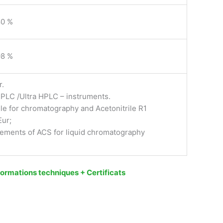
80 %
98 %
r.
HPLC /Ultra HPLC – instruments.
le for chromatography and Acetonitrile R1
Eur;
rements of ACS for liquid chromatography
informations techniques + Certificats