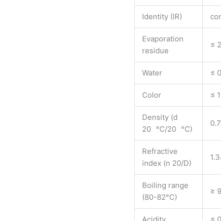
Identity (IR)
co
Evaporation
≤ 2
residue
Water
≤ 
Color
≤ 
Density (d
0.
20 °C/20 °C)
Refractive
1.
index (n 20/D)
Boiling range
≥ 9
(80-82°C)
Acidity
≤ 