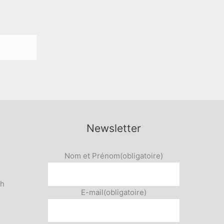
Newsletter
Nom et Prénom
(obligatoire)
5h
E-mail
(obligatoire)