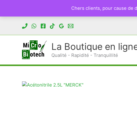
Chers clients, pour cause de
Aller
au
contenu
La Boutique en lign
Qualité - Rapidité - Tranquillité