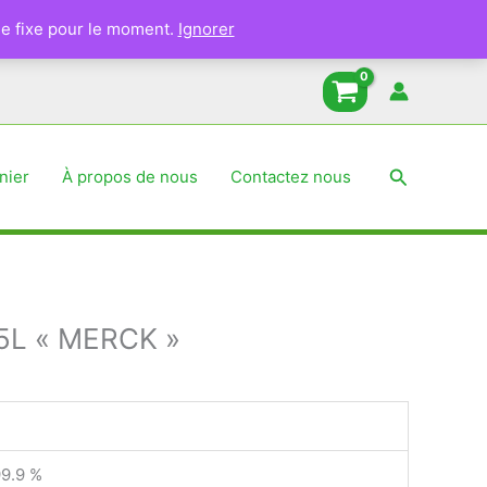
e fixe pour le moment.
Ignorer
Recherche
nier
À propos de nous
Contactez nous
2.5L « MERCK »
99.9 %