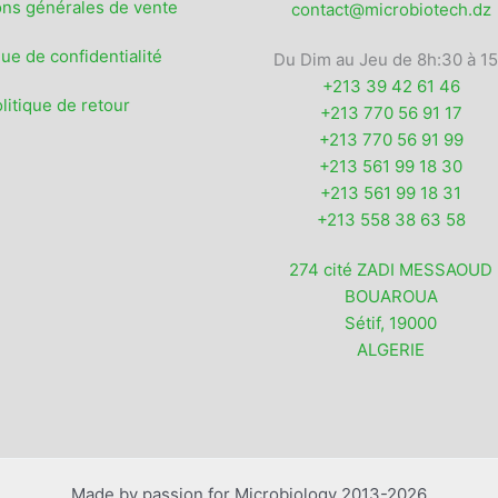
ons générales de vente
contact@microbiotech.dz
que de confidentialité
Du Dim au Jeu de 8h:30 à 1
+213 39 42 61 46
litique de retour
+213 770 56 91 17
+213 770 56 91 99
+213 561 99 18 30
+213 561 99 18 31
+213 558 38 63 58
274 cité ZADI MESSAOUD
BOUAROUA
Sétif
,
19000
ALGERIE
Made by passion for Microbiology 2013-2026