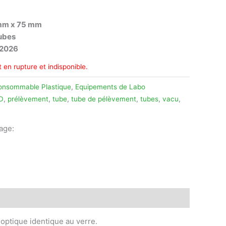
mm x 75 mm
ubes
-2026
 en rupture et indisponible.
onsommable Plastique
,
Equipements de Labo
D
,
prélèvement
,
tube
,
tube de pélèvement
,
tubes
,
vacu
,
tage:
legram
optique identique au verre.