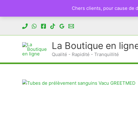
Chers clients, pour cause de
Aller
au
contenu
La Boutique en lign
Qualité - Rapidité - Tranquillité