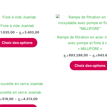
Fiole à vide Joanlab
Plage
1.035,00
–
د.ج
3.403,00
de
Rampe de filtration en acier 
Ce
prix :
Choix des options
avec pompe et fiole à v
produit
1.035,00 د.ج
« MILLIPORE »
à
a
3.403,00 د.ج
د.ج
893.286,00
–
د.ج
943.6
plusieurs
variations.
Choix des options
Les
options
peuvent
être
choisies
ouvette en verre Joanlab
sur
Plage
د
518,00
–
د.ج
4.313,00
la
de
Ce
prix :