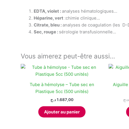
EDTA, violet :
analyses hématologiques…
Héparine,
vert
:chimie clinique…
Citrate, bleu :
analyses de coagulation (les D
Sec, rouge :
sérologie transfusionnelle…
Vous aimerez peut-être aussi…
Tube à hémolyse – Tube sec en
Aiguille
Plastique 5cc (500 unités)
د.ج
1.687,00
د.ج
Ajouter au panier