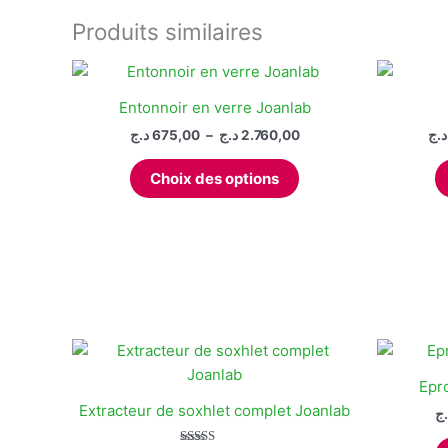
Produits similaires
Entonnoir en verre Joanlab
Plage
د.ج
675,00
–
د.ج
2.760,00
د.ج
de
Ce
prix :
Choix des options
produit
675,00 د.ج
à
a
2.760,00 د.ج
plusieurs
variations.
Les
options
peuvent
être
choisies
Epr
sur
Extracteur de soxhlet complet Joanlab
.ج
la