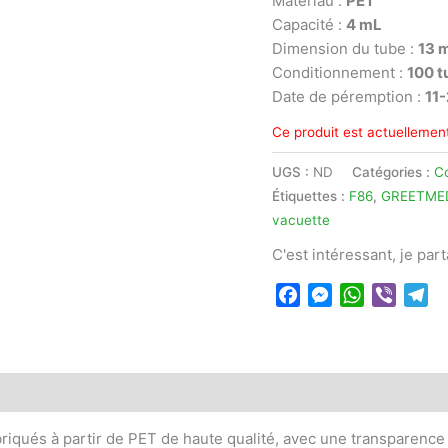
Matériau :
PET
Capacité :
4 mL
Dimension du tube :
13 
Conditionnement :
100 t
Date de péremption :
11
Ce produit est actuellement
UGS :
ND
Catégories :
C
Étiquettes :
F86
,
GREETME
vacuette
C'est intéressant, je par
Facebook
Messenger
WhatsApp
Viber
Te
 (0)
qués à partir de PET de haute qualité, avec une transparence 