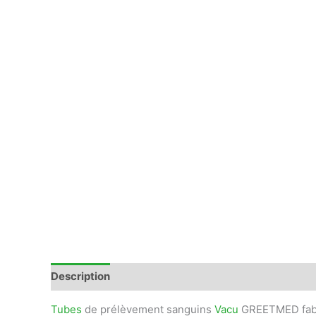
Description
Informations complémentaires
Avis
Tubes
de prélèvement sanguins
Vacu
GREETMED fabri