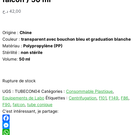
د.ج
42,00
Origine :
Chine
Couleur :
transparent avec bouchon bleu et graduation blanche
Matériau :
Polypropylène (PP)
Stérilité :
non stérile
Volume:
50 ml
Rupture de stock
UGS :
TUBECON04
Catégories :
Consommable Plastique
,
Equipements de Labo
Étiquettes :
Centrifugation
,
f101
,
F149
,
F86
,
F90
,
falcon
,
tube conique
C'est intéressant, je partage:
Facebook
Messenger