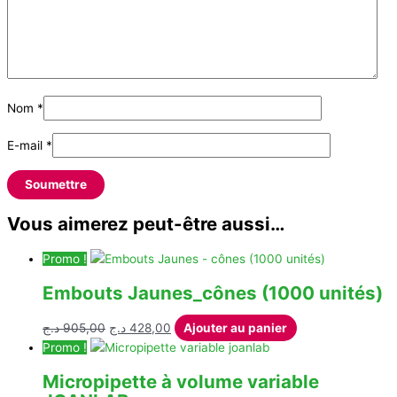
Nom
*
E-mail
*
Vous aimerez peut-être aussi…
Promo !
Embouts Jaunes_cônes (1000 unités)
Le
Le
د.ج
905,00
د.ج
428,00
Ajouter au panier
prix
prix
Promo !
initial
actuel
Micropipette à volume variable
était :
est :