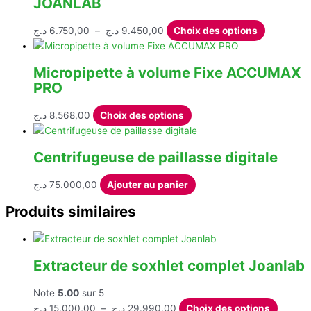
JOANLAB
428,00 د.ج.
905,00 د.ج.
Plage
Ce
د.ج
6.750,00
–
د.ج
9.450,00
Choix des options
de
produit
prix :
a
Micropipette à volume Fixe ACCUMAX
6.750,00 د.ج
plusieurs
PRO
à
variations.
9.450,00 د.ج
Les
Ce
د.ج
8.568,00
Choix des options
options
produit
peuvent
a
être
Centrifugeuse de paillasse digitale
plusieurs
choisies
variations.
sur
د.ج
75.000,00
Ajouter au panier
Les
la
options
Produits similaires
page
peuvent
du
être
produit
choisies
Extracteur de soxhlet complet Joanlab
sur
la
Note
5.00
sur 5
page
Plage
Ce
د.ج
15.000,00
–
د.ج
29.990,00
Choix des options