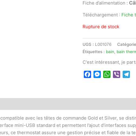
Câ
Fiche d’alimentation :
Téléchargement :
Fiche 
Rupture de stock
UGS :
L001076
Catégorie
Étiquettes :
bain
,
bain ther
C'est intéressant, je par
Facebook
Messenger
WhatsApp
Viber
Te
 compatible avec les têtes de commande Gold et Silver, se disting
terface mini-USB standard et permettent l’ajout d’interfaces s
rs, ce thermostat assure une gestion précise et fiable de la t