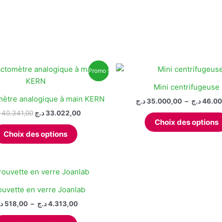
sur
la
page
du
produit
Promo !
Mini centrifugeuse
mètre analogique à main KERN
د.ج
35.000,00
–
د.ج
46.00
Le
Le
40.341,00
د.ج
33.022,00
prix
prix
Choix des options
Ce
initial
actuel
Choix des options
produit
était :
est :
33.022,00 د.ج.
40.341,00 د.ج.
a
plusieurs
variations.
Les
ouvette en verre Joanlab
options
Plage
د
518,00
–
د.ج
4.313,00
peuvent
de
Ce
prix :
être