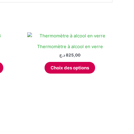
Thermomètre à alcool en verre
د.ج
825,00
Ce
Choix des options
produit
a
plusieurs
variations.
Les
options
peuvent
être
choisies