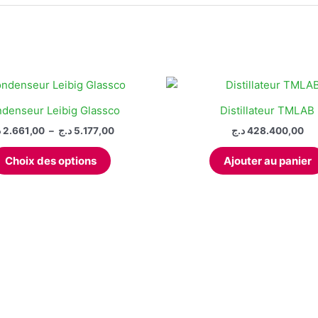
denseur Leibig Glassco
Distillateur TMLAB
Plage
د
2.661,00
–
د.ج
5.177,00
د.ج
428.400,00
de
Ce
prix :
Choix des options
Ajouter au panier
produit
2.661,00 د.ج
à
a
5.177,00 د.ج
plusieurs
variations.
Les
options
peuvent
être
choisies