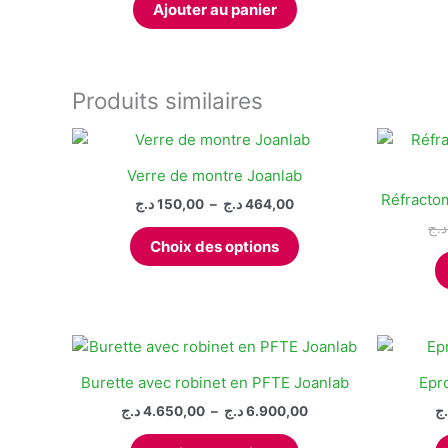
être
Ajouter au panier
choisies
sur
la
Produits similaires
page
du
produit
Verre de montre Joanlab
Réfracto
Plage
د.ج
150,00
–
د.ج
464,00
de
د.ج
Ce
prix :
Choix des options
produit
150,00 د.ج
à
a
464,00 د.ج
plusieurs
variations.
Les
options
Burette avec robinet en PFTE Joanlab
Epr
peuvent
Plage
د.ج
4.650,00
–
د.ج
6.900,00
.ج
être
de
Ce
prix :
choisies