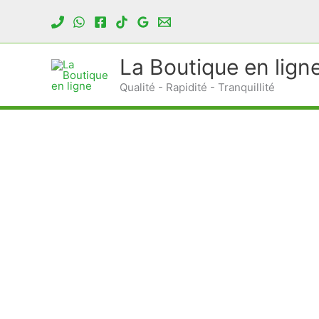
Aller
au
contenu
La Boutique en lign
Qualité - Rapidité - Tranquillité