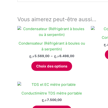
Vous aimerez peut-être aussi…
Con
Condensateur (Réfrigérant à boules ou
.ج
à serpentin)
Plage
د.ج
5.569,00
–
د.ج
6.498,00
de
Ce
prix :
Choix des options
produit
5.569,00 د.ج
à
a
6.498,00 د.ج
plusieurs
variations.
Les
Conductimètre TDS mètre portable
options
د.ج
7.500,00
peuvent