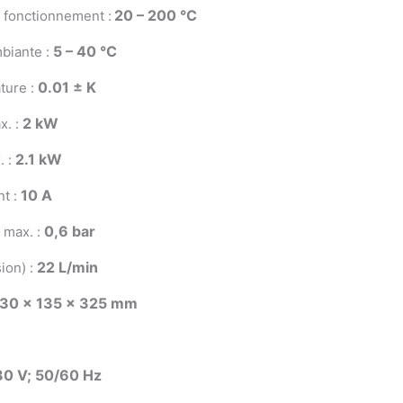
20 – 200 °C
 fonctionnement :
5 – 40 °C
biante :
0.01 ± K
ture :
2 kW
x. :
2.1 kW
. :
10 A
t :
0,6 bar
 max. :
22 L/min
ion) :
30 x 135 x 325 mm
30 V; 50/60 Hz