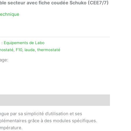
ble secteur avec fiche coudée Schuko (CEE7/7)
technique
 :
Equipements de Labo
mostaté
,
F10
,
lauda
,
thermostaté
tage:
legram
ue par sa simplicité d’utilisation et ses
upplémentaires grâce à des modules spécifiques.
empérature.