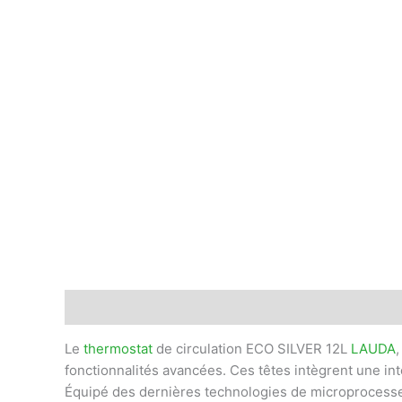
Description
Avis (0)
Le
thermostat
de circulation ECO SILVER 12L
LAUDA
,
fonctionnalités avancées. Ces têtes intègrent une in
Équipé des dernières technologies de microprocesseu