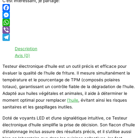
C'est intéressant, je partage:
d’huile
Facebook
Messenger
WhatsApp
Viber
Telegram
Description
Avis (0)
Testeur électronique d’huile est un outil précis et efficace pour
évaluer la qualité de l’huile de friture. Il mesure simultanément la
température et le pourcentage de TPM (composés polaires
totaux), garantissant un contrôle fiable de la dégradation de l’huile.
Adapté aux huiles végétales et animales, il aide à déterminer le
moment optimal pour remplacer
l’huile
, évitant ainsi les risques
sanitaires et les gaspillages inutiles.
Doté de voyants LED et d’une signalétique intuitive, ce Testeur
électronique d’huile simplifie la prise de décision. Son flacon d’huile
d’étalonnage inclus assure des résultats précis, et il s’utilise aussi