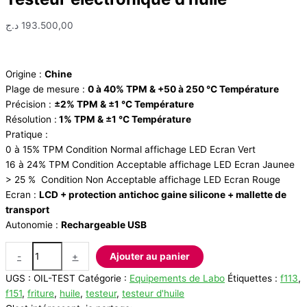
د.ج
193.500,00
Origine :
Chine
Plage de mesure :
0 à 40% TPM & +50 à 250 °C Température
Précision :
±2% TPM & ±1 °C Température
Résolution :
1% TPM & ±1 °C Température
Pratique :
0 à 15% TPM Condition Normal affichage LED Ecran Vert
16 à 24% TPM Condition Acceptable affichage LED Ecran Jaunee
> 25 % Condition Non Acceptable affichage LED Ecran Rouge
Ecran :
LCD + protection antichoc gaine silicone + mallette de
transport
Autonomie :
Rechargeable USB
quantité
-
+
Ajouter au panier
de
UGS :
OIL-TEST
Catégorie :
Equipements de Labo
Étiquettes :
f113
,
Testeur
f151
,
friture
,
huile
,
testeur
,
testeur d'huile
électronique