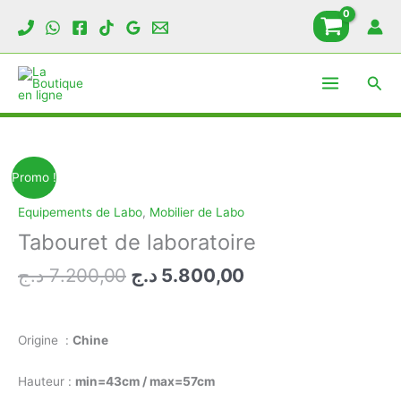
Aller
au
contenu
Rech
Promo !
Equipements de Labo
,
Mobilier de Labo
Tabouret de laboratoire
Le
Le
د.ج
7.200,00
د.ج
5.800,00
prix
prix
initial
actuel
était :
est :
Origine :
Chine
5.800,00 د.ج.
7.200,00 د.ج.
Hauteur :
min=43cm / max=57cm