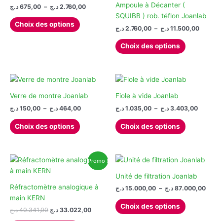
être
Ampoule à Décanter (
Plage
د.ج
675,00
–
د.ج
2.760,00
choisies
de
SQUIBB ) rob. téflon Joanlab
Ce
prix :
sur
Choix des options
Plage
د.ج
2.760,00
–
د.ج
11.500,00
produit
675,00 د.ج
la
de
à
a
Ce
prix :
page
2.760,00 د.ج
Choix des options
plusieurs
produit
2.760,00 
du
à
variations.
a
produit
Les
plusieurs
options
variations.
peuvent
Les
Verre de montre Joanlab
Fiole à vide Joanlab
être
options
Plage
Plage
د.ج
150,00
–
د.ج
464,00
د.ج
1.035,00
–
د.ج
3.403,00
de
de
choisies
peuvent
Ce
Ce
prix :
prix :
Choix des options
Choix des options
sur
être
produit
produit
1.035,00 ج
150,00 د.ج
la
choisies
à
à
a
a
464,00 د.ج
page
sur
plusieurs
plusieurs
du
la
Promo !
variations.
variations.
produit
page
Les
Les
Unité de filtration Joanlab
du
options
options
Réfractomètre analogique à
Plag
د.ج
15.000,00
–
د.ج
87.000,00
produit
de
peuvent
peuvent
main KERN
Ce
prix :
Choix des options
être
être
Le
Le
د.ج
40.341,00
د.ج
33.022,00
produit
15.000
prix
prix
choisies
choisies
à