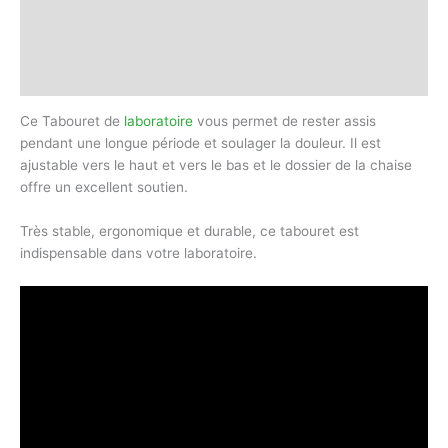
Description
Informations complémentaires
Avis (0)
Ce Tabouret de
laboratoire
vous permet de rester assis
pendant une longue période et soulager la douleur. Il est
ajustable vers le haut et vers le bas et le dossier de la chaise
offre un excellent soutien.
Très stable, ergonomique et durable, ce tabouret est
indispensable dans votre laboratoire.