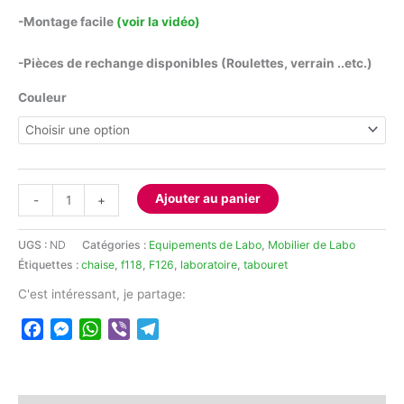
-Montage facile
(voir la vidéo)
-Pièces de rechange disponibles (Roulettes, verrain ..etc.)
Couleur
quantité
Ajouter au panier
-
+
de
Tabouret
UGS :
ND
Catégories :
Equipements de Labo
,
Mobilier de Labo
de
Étiquettes :
chaise
,
f118
,
F126
,
laboratoire
,
tabouret
laboratoire
C'est intéressant, je partage:
Facebook
Messenger
WhatsApp
Viber
Telegram