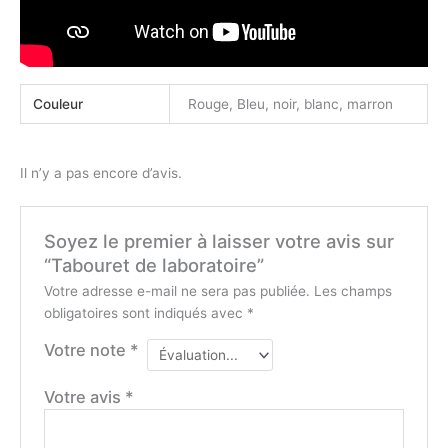
Couleur
Rouge, Bleu, noir, blanc, marron
Il n’y a pas encore d’avis.
Soyez le premier à laisser votre avis sur
“Tabouret de laboratoire”
Votre adresse e-mail ne sera pas publiée.
Les champs
obligatoires sont indiqués avec
*
Votre note
*
Votre avis
*