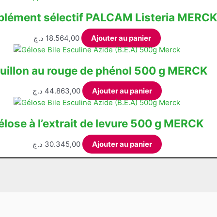
optio
peuve
lément sélectif PALCAM Listeria MERC
être
choisi
د.ج
18.564,00
Ajouter au panier
sur
la
uillon au rouge de phénol 500 g MERCK
page
du
د.ج
44.863,00
Ajouter au panier
produi
élose à l’extrait de levure 500 g MERCK
د.ج
30.345,00
Ajouter au panier