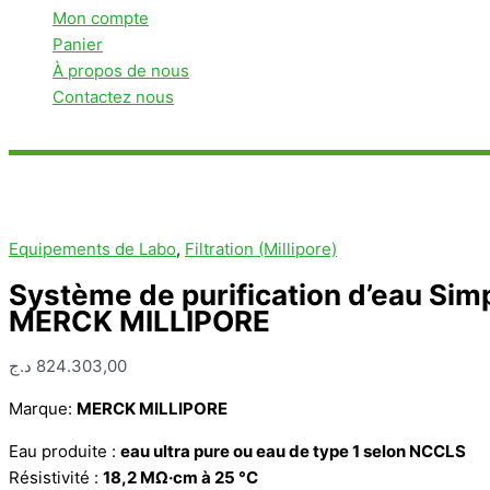
Mon compte
Panier
À propos de nous
Contactez nous
Rechercher
Equipements de Labo
,
Filtration (Millipore)
Système de purification d’eau Simp
MERCK MILLIPORE
د.ج
824.303,00
Marque:
MERCK MILLIPORE
Eau produite :
eau ultra pure ou eau de type 1 selon NCCLS
Résistivité :
18,2 MΩ·cm à 25 °C