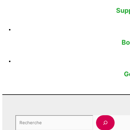
Supp
Bo
G
Rechercher