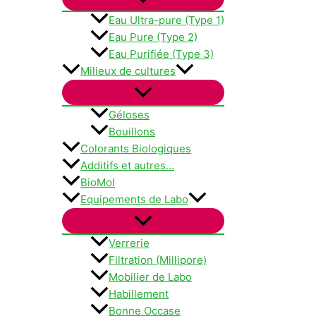
Eau Ultra-pure (Type 1)
Eau Pure (Type 2)
Eau Purifiée (Type 3)
Milieux de cultures
Géloses
Bouillons
Colorants Biologiques
Additifs et autres…
BioMol
Equipements de Labo
Verrerie
Filtration (Millipore)
Mobilier de Labo
Habillement
Bonne Occase