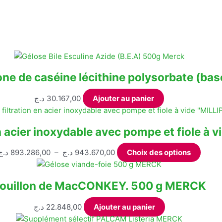
one de caséine lécithine polysorbate (b
د.ج
30.167,00
Ajouter au panier
n acier inoxydable avec pompe et fiole à 
Plage
Ce
د.ج
893.286,00
–
د.ج
943.670,00
Choix des options
de
produi
prix :
a
ouillon de MacCONKEY. 500 g MERCK
893.286,00 د.ج
plusie
à
variat
د.ج
22.848,00
Ajouter au panier
943.670,00 د.ج
Les