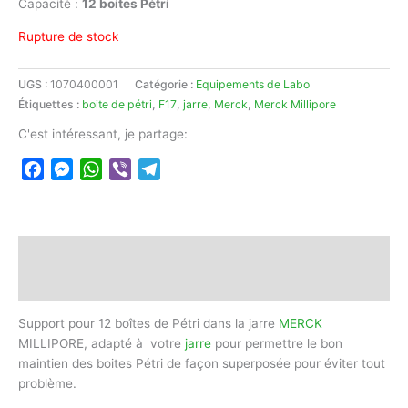
Capacité :
12 boites Pétri
Rupture de stock
UGS :
1070400001
Catégorie :
Equipements de Labo
Étiquettes :
boite de pétri
,
F17
,
jarre
,
Merck
,
Merck Millipore
C'est intéressant, je partage:
Facebook
Messenger
WhatsApp
Viber
Telegram
Description
Avis (0)
Support pour 12 boîtes de Pétri dans la jarre
MERCK
MILLIPORE, adapté à votre
jarre
pour permettre le bon
maintien des boites Pétri de façon superposée pour éviter tout
problème.