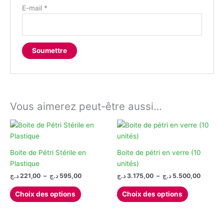
E-mail
*
Vous aimerez peut-être aussi…
Boite de Pétri Stérile en
Boite de pétri en verre (10
Plastique
unités)
Plage
Plage
د.ج
221,00
–
د.ج
595,00
د.ج
3.175,00
–
د.ج
5.500,00
de
de
Ce
Ce
prix :
prix :
Choix des options
Choix des options
produit
produit
3.175,00 ج
221,00 د.ج
à
à
a
a
595,00 د.ج
plusieurs
plusieurs