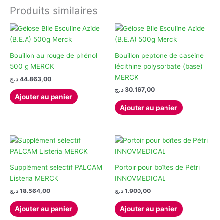
variations.
variations.
Produits similaires
Les
Les
options
options
peuvent
peuvent
être
être
Bouillon au rouge de phénol
Bouillon peptone de caséine
choisies
choisies
500 g MERCK
lécithine polysorbate (base)
sur
sur
MERCK
د.ج
44.863,00
la
la
د.ج
30.167,00
page
page
Ajouter au panier
du
du
Ajouter au panier
produit
produit
Supplément sélectif PALCAM
Portoir pour boîtes de Pétri
Listeria MERCK
INNOVMEDICAL
د.ج
18.564,00
د.ج
1.900,00
Ajouter au panier
Ajouter au panier