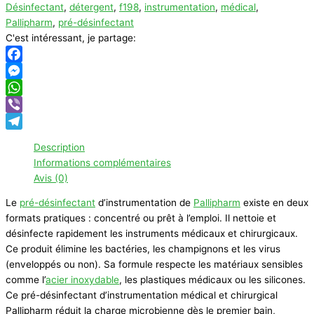
Désinfectant
,
détergent
,
f198
,
instrumentation
,
médical
,
désinfectant
Pallipharm
,
pré-désinfectant
d'instrumentation
C'est intéressant, je partage:
Pallipharm
Facebook
Messenger
WhatsApp
Viber
Telegram
Description
Informations complémentaires
Avis (0)
Le
pré-désinfectant
d’instrumentation de
Pallipharm
existe en deux
formats pratiques : concentré ou prêt à l’emploi. Il nettoie et
désinfecte rapidement les instruments médicaux et chirurgicaux.
Ce produit élimine les bactéries, les champignons et les virus
(enveloppés ou non). Sa formule respecte les matériaux sensibles
comme l’
acier inoxydable
, les plastiques médicaux ou les silicones.
Ce pré-désinfectant d’instrumentation médical et chirurgical
Pallipharm réduit la charge microbienne dès le premier bain,