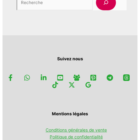
la
page
du
produit
Suivez nous
Mentions légales
Conditions générales de vente
Politique de confidentialité