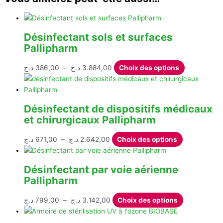
Désinfectant sols et surfaces
Pallipharm
Plage
Ce
د.ج
386,00
–
د.ج
3.884,00
Choix des options
de
produit
prix :
a
386,00 د.ج
plusieurs
Désinfectant de dispositifs médicaux
à
variations.
et chirurgicaux Pallipharm
3.884,00 د.ج
Les
options
Plage
Ce
د.ج
671,00
–
د.ج
2.642,00
Choix des options
peuvent
de
produit
être
prix :
a
choisies
Désinfectant par voie aérienne
671,00 د.ج
plusieurs
sur
Pallipharm
à
variations.
la
2.642,00 د.ج
Les
page
Plage
Ce
د.ج
799,00
–
د.ج
3.142,00
Choix des options
options
du
de
produit
peuvent
produit
prix :
a