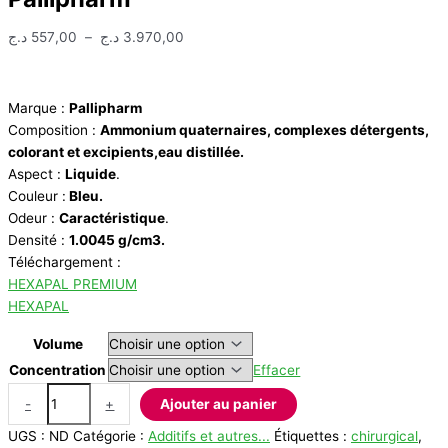
Plage
د.ج
557,00
–
د.ج
3.970,00
de
prix :
557,00 د.ج
Marque :
Pallipharm
à
Composition :
Ammonium quaternaires, complexes détergents,
3.970,00 د.ج
colorant et excipients,eau distillée.
Aspect :
Liquide
.
Couleur :
Bleu.
Odeur :
Caractéristique
.
Densité :
1.0045 g/cm3.
Téléchargement :
HEXAPAL PREMIUM
HEXAPAL
Volume
Concentration
Effacer
quantité
-
+
Ajouter au panier
de
UGS :
ND
Catégorie :
Additifs et autres...
Étiquettes :
chirurgical
,
Pré-