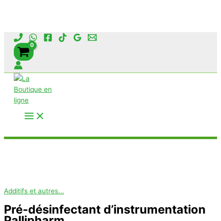
Aller
au
contenu
Rechercher
Additifs et autres...
Pré-désinfectant d’instrumentation
Pallipharm