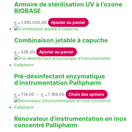
être
Armoire de stérilisation UV à l’ozone
799,00 د.ج
plusieurs
choisies
BIOBASE
à
variations.
sur
3.142,00 د.ج
Les
la
د.ج
1.350.000,00
Ajouter au panier
options
page
peuvent
du
être
Combinaison jetable à capuche
produit
choisies
sur
د.ج
536,00
Ajouter au panier
la
page
du
Pré-désinfectant enzymatique
produit
d’instrumentation Pallipharm
Plage
Ce
د.ج
714,00
–
د.ج
7.169,00
Choix des options
de
produit
prix :
a
714,00 د.ج
plusieurs
Rénovateur d’instrumentation en inox
à
variations.
concentré Pallipharm
7.169,00 د.ج
Les