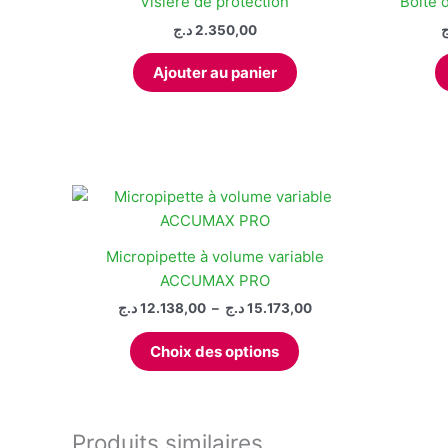
Visière de protection
Boite d
د.ج
2.350,00
ج
Ajouter au panier
Micropipette à volume variable
ACCUMAX PRO
Plage
د.ج
12.138,00
–
د.ج
15.173,00
de
Ce
prix :
Choix des options
produit
12.138,00 د.ج
à
a
15.173,00 د.ج
plusieurs
variations.
Produits similaires