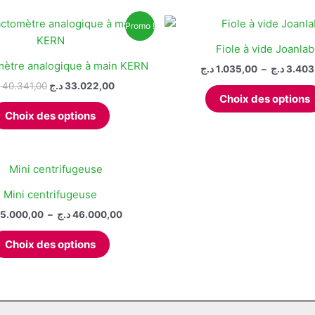
Promo !
Fiole à vide Joanlab
mètre analogique à main KERN
د.ج
1.035,00
–
د.ج
3.403
Le
Le
40.341,00
د.ج
33.022,00
prix
prix
Choix des options
Ce
initial
actuel
Choix des options
produit
était :
est :
33.022,00 د.ج.
40.341,00 د.ج.
a
plusieurs
variations.
Les
Mini centrifugeuse
options
Plage
5.000,00
–
د.ج
46.000,00
peuvent
de
Ce
prix :
être
Choix des options
produit
35.000,00 د.ج
choisies
à
a
sur
46.000,00 د.ج
plusieurs
la
variations.
page