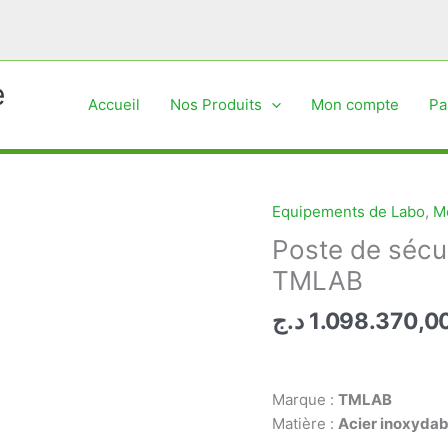
e
Accueil
Nos Produits
Mon compte
Pa
Equipements de Labo
,
Mo
Poste de sécu
TMLAB
د.ج
1.098.370,0
Marque :
TMLAB
Matière :
Acier
inoxydab