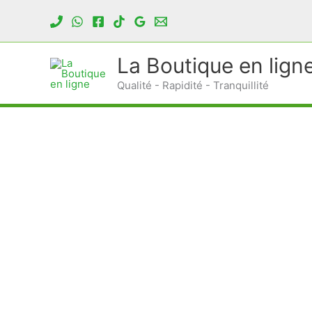
Aller
au
contenu
La Boutique en lign
Qualité - Rapidité - Tranquillité