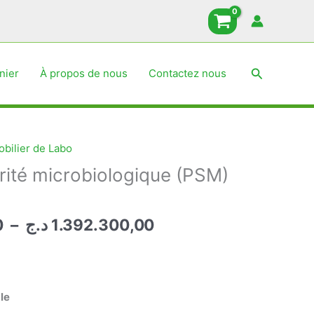
prix :
1.098.370,00 د.ج
à
1.392.300,00 د.ج
Recherche
nier
À propos de nous
Contactez nous
bilier de Labo
rité microbiologique (PSM)
Plage
0
–
د.ج
1.392.300,00
de
prix :
1.098.370,00 د.ج
à
le
1.392.300,00 د.ج