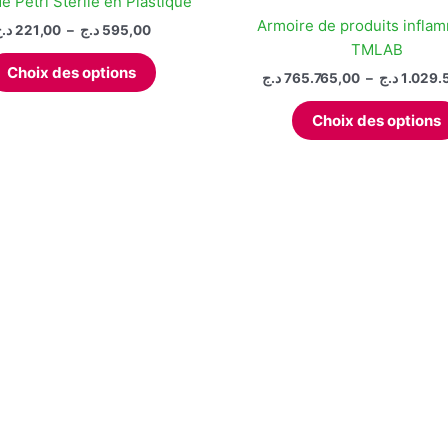
e Pétri Stérile en Plastique
Armoire de produits infla
Plage
د.
221,00
–
د.ج
595,00
de
TMLAB
Ce
prix :
Choix des options
د.ج
765.765,00
–
د.ج
1.029.
produit
221,00 د.ج
à
a
595,00 د.ج
Choix des options
plusieurs
variations.
Les
options
peuvent
être
choisies
sur
la
page
du
produit