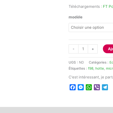
Téléchargements :
FT Po
modèle
quantité
-
+
Aj
de
Poste
UGS :
ND
Catégories :
E
de
Étiquettes :
f98
,
hotte
,
micr
sécurité
C'est intéressant, je par
microbiologique
(PSM)
Facebook
Messenger
WhatsApp
Viber
Te
TMLAB
 (0)