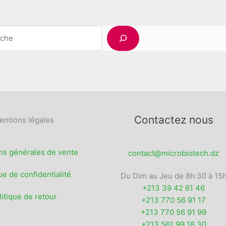
Les
du
options
produit
peuvent
Rechercher
être
choisies
sur
la
page
du
produit
Contactez nous
entions légales
ns générales de vente
contact@microbiotech.dz
ue de confidentialité
Du Dim au Jeu de 8h:30 à 15
+213 39 42 61 46
litique de retour
+213 770 56 91 17
+213 770 56 91 99
+213 561 99 18 30