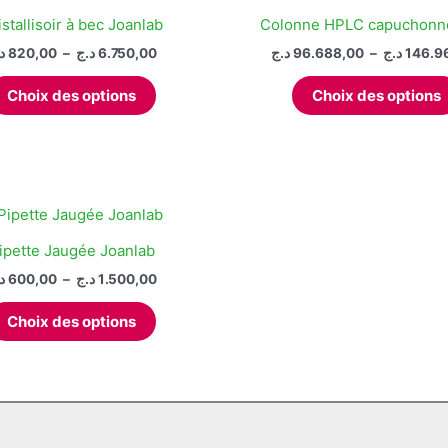
istallisoir à bec Joanlab
Colonne HPLC capuchonn
Plage
د
820,00
–
د.ج
6.750,00
د.ج
96.688,00
–
د.ج
146.9
de
Ce
prix :
Choix des options
Choix des options
produit
820,00 د.ج
à
a
6.750,00 د.ج
plusieurs
variations.
Les
options
peuvent
ipette Jaugée Joanlab
être
Plage
د
600,00
–
د.ج
1.500,00
choisies
de
Ce
prix :
sur
Choix des options
produit
600,00 د.ج
la
à
a
1.500,00 د.ج
page
plusieurs
du
variations.
produit
Les