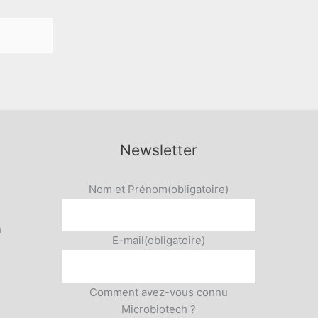
Newsletter
Nom et Prénom
(obligatoire)
h
E-mail
(obligatoire)
Comment avez-vous connu
Microbiotech ?