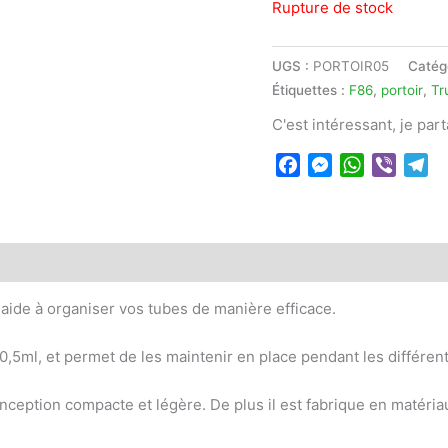
Rupture de stock
UGS :
PORTOIR05
Catég
Étiquettes :
F86
,
portoir
,
Tr
C'est intéressant, je par
Facebook
Messenger
WhatsApp
Viber
Te
e à organiser vos tubes de manière efficace.
 0,5ml, et permet de les maintenir en place pendant les différe
 conception compacte et légère. De plus il est fabrique en matéri