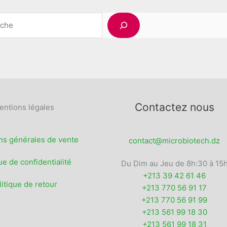
options
peuvent
Rechercher
être
choisies
sur
la
page
du
produit
Contactez nous
entions légales
ns générales de vente
contact@microbiotech.dz
ue de confidentialité
Du Dim au Jeu de 8h:30 à 15
+213 39 42 61 46
litique de retour
+213 770 56 91 17
+213 770 56 91 99
+213 561 99 18 30
+213 561 99 18 31