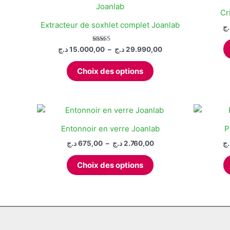
Cr
Extracteur de soxhlet complet Joanlab
.ج
Plage
Note
د.ج
15.000,00
–
د.ج
29.990,00
5.00
de
sur 5
Ce
prix :
Choix des options
produit
15.000,00 د.ج
à
a
29.990,00 د.ج
plusieurs
variations.
Les
Entonnoir en verre Joanlab
P
options
Plage
د.ج
675,00
–
د.ج
2.760,00
.ج
peuvent
de
Ce
prix :
être
Choix des options
produit
675,00 د.ج
choisies
à
a
sur
2.760,00 د.ج
plusieurs
la
variations.
page
Les
du