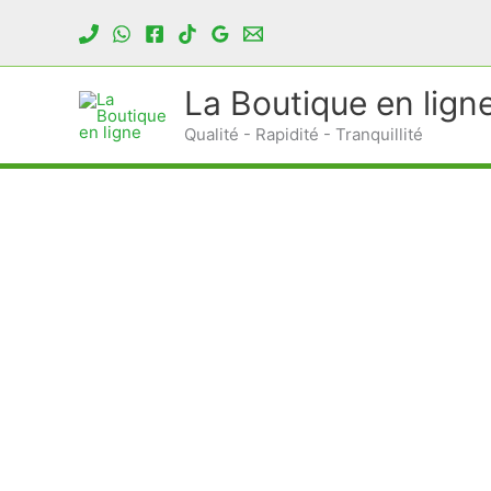
Aller
au
contenu
La Boutique en lign
Qualité - Rapidité - Tranquillité