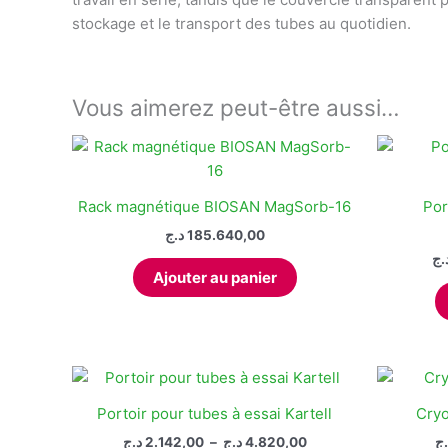
stockage et le transport des tubes au quotidien.
Vous aimerez peut-être aussi…
Rack magnétique BIOSAN MagSorb-16
Por
د.ج
185.640,00
.ج
Ajouter au panier
Portoir pour tubes à essai Kartell
Cryo
Plage
د.ج
2.142,00
–
د.ج
4.820,00
.ج