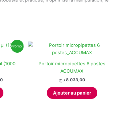
Promo !
l (1000
Portoir micropipettes 6 postes
ACCUMAX
Le
00
د.ج
8.033,00
prix
actuel
Ajouter au panier
est :
5.177,00 د.ج.
5.879,00 د.ج.