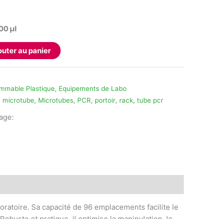
00 µl
outer au panier
mmable Plastique
,
Equipements de Labo
,
microtube
,
Microtubes
,
PCR
,
portoir
,
rack
,
tube pcr
tage:
legram
boratoire. Sa capacité de 96 emplacements facilite le
obuste et pratique, il optimise la manipulation, le