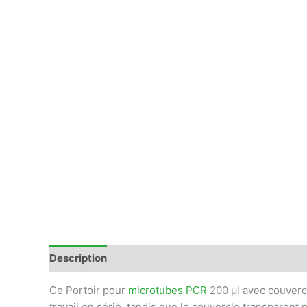
Description
Avis (0)
Ce Portoir pour
microtubes
PCR
200 µl avec couvercl
travail en série, tandis que le couvercle transparent 