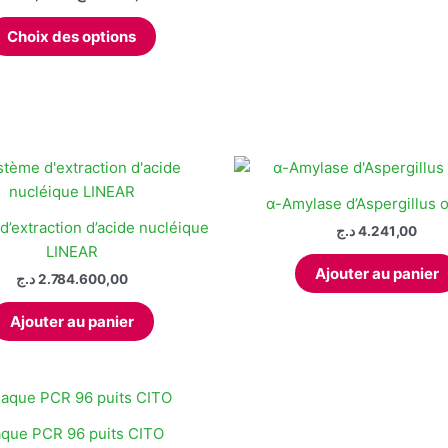
peuvent
de
Ce
prix :
être
Choix des options
produit
557,00 د.ج
choisies
à
a
sur
1.300,00 د.ج
plusieurs
la
variations.
page
Les
du
options
produit
peuvent
α-Amylase d’Aspergillus 
être
’extraction d’acide nucléique
د.ج
4.241,00
choisies
LINEAR
sur
Ajouter au panier
د.ج
2.784.600,00
la
page
Ajouter au panier
du
produit
aque PCR 96 puits CITO