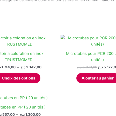
toir a coloration en inox
Microtubes pour PCR 200 µ
TRUSTMOMED
unités)
Plage
Le
د
1.714,00
–
د.ج
2.142,00
د.ج
5.879,00
د.ج
5.177,
de
prix
Ce
prix :
initial
Choix des options
Ajouter au panier
produit
1.714,00 د.ج
était :
à
a
2.142,00 د.ج
plusieurs
variations.
Les
tubes en PP ( 20 unités )
options
Plage
د
557,00
–
د.ج
1.300,00