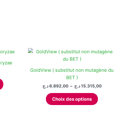
oryzae
GoldView ( substitut non mutagène du
BET )
Plage
د.ج
6.892,00
–
د.ج
15.315,00
de
Ce
prix :
Choix des options
produit
6.892,00 د.ج
à
a
15.315,00 د.ج
plusieurs
variations.
Les