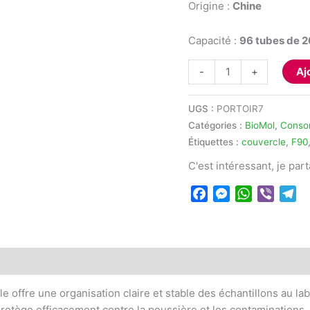
Origine :
Chine
Capacité :
96 tubes de 2
quantité
-
+
Aj
de
Portoir
UGS :
PORTOIR7
pour
Catégories :
BioMol
,
Conso
microtubes
Étiquettes :
couvercle
,
F90
PCR
C'est intéressant, je par
200
µl
Facebook
Messenger
WhatsApp
Viber
Te
avec
couvercle
e offre une organisation claire et stable des échantillons au la
protège efficacement contre la poussière et les contaminations. R