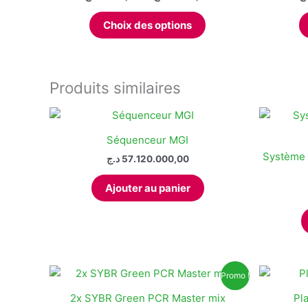
de
Ce
prix :
Choix des options
produit
2.142,00 د.ج
à
a
4.820,00 د.ج
plusieurs
variations.
Produits similaires
Les
options
peuvent
Séquenceur MGI
être
Système d
د.ج
57.120.000,00
choisies
sur
Ajouter au panier
la
page
du
produit
Promo !
2x SYBR Green PCR Master mix
Pl