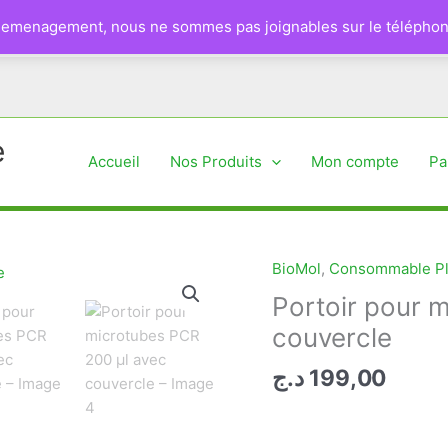
 demenagement, nous ne sommes pas joignables sur le téléphon
e
Accueil
Nos Produits
Mon compte
Pa
BioMol
,
Consommable Pl
Portoir pour 
couvercle
د.ج
199,00