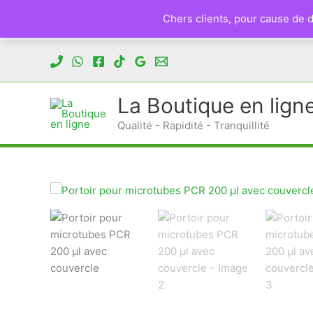
Chers clients, pour cause de
Aller
au
contenu
La Boutique en lign
Qualité - Rapidité - Tranquillité