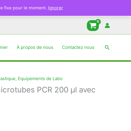
pour
e fixe pour le moment.
Ignorer
microtubes
PCR
200
µl
avec
Recherche
nier
À propos de nous
Contactez nous
couvercle
astique
,
Equipements de Labo
microtubes PCR 200 µl avec