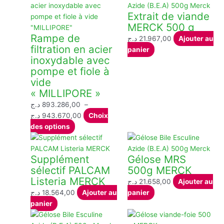
variations.
146.965,00 د.ج
Extrait de viande
Les
MERCK 500 g
options
Rampe de
د.ج
21.967,00
Ajouter au
peuvent
filtration en acier
panier
être
inoxydable avec
choisies
pompe et fiole à
sur
vide
la
« MILLIPORE »
page
د.ج
893.286,00
–
du
Plage
د.ج
943.670,00
Choix
produit
Ce
de
des options
produit
prix :
a
893.286,00 د.ج
Supplément
Gélose MRS
plusieurs
à
sélectif PALCAM
500g MERCK
variations.
943.670,00 د.ج
Listeria MERCK
Les
د.ج
21.658,00
Ajouter au
options
د.ج
18.564,00
Ajouter au
panier
peuvent
panier
être