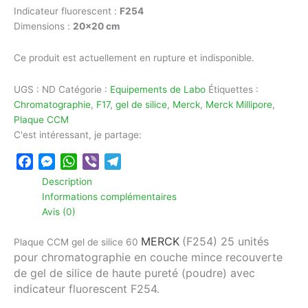
Indicateur fluorescent :
F254
Dimensions :
20×20 cm
Ce produit est actuellement en rupture et indisponible.
UGS :
ND
Catégorie :
Equipements de Labo
Étiquettes :
Chromatographie
,
F17
,
gel de silice
,
Merck
,
Merck Millipore
,
Plaque CCM
C'est intéressant, je partage:
Facebook
Messenger
WhatsApp
Viber
Telegram
Description
Informations complémentaires
Avis (0)
MERCK
(F254) 25 unités
Plaque CCM gel de silice 60
pour chromatographie en couche mince
recouverte
de gel de silice de haute pureté (poudre)
avec
indicateur fluorescent F254.