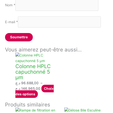
Nom
*
E-mail
*
Vous aimerez peut-être aussi…
Colonne HPLC
capuchonné 5
µm
د.ج
96.688,00
–
Plage
د.ج
146.965,00
Choix
Ce
de
des options
produit
prix :
Produits similaires
a
96.688,00 د.ج
plusieurs
à