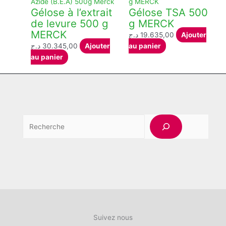
choisies
Gélose à l’extrait
Gélose TSA 500
sur
de levure 500 g
g MERCK
la
MERCK
page
د.ج
19.635,00
Ajouter
du
د.ج
30.345,00
Ajouter
au panier
produit
au panier
Rech
Suivez nous