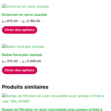
Entonnoir en verre Joanlab
Plage
د.ج
675,00
–
د.ج
2.760,00
de
Ce
prix :
Choix des options
produit
675,00 د.ج
à
a
2.760,00 د.ج
plusieurs
variations.
Les
Ballon fond plat Joanlab
options
Plage
د.ج
375,00
–
د.ج
5.999,00
de
peuvent
Ce
prix :
Choix des options
être
produit
375,00 د.ج
choisies
à
a
5.999,00 د.ج
sur
plusieurs
Produits similaires
la
variations.
page
Les
du
options
produit
peuvent
Rampe de filtration en acier inoxydable avec pompe et fiole à
être