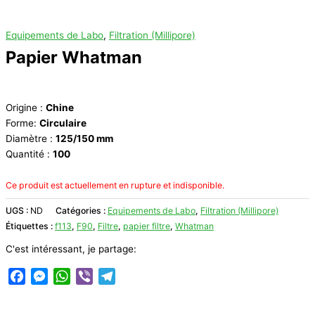
Equipements de Labo
,
Filtration (Millipore)
Papier Whatman
Origine :
Chine
Forme:
Circulaire
Diamètre :
125/150 mm
Quantité :
100
Ce produit est actuellement en rupture et indisponible.
UGS :
ND
Catégories :
Equipements de Labo
,
Filtration (Millipore)
Étiquettes :
f113
,
F90
,
Filtre
,
papier filtre
,
Whatman
C'est intéressant, je partage:
Facebook
Messenger
WhatsApp
Viber
Telegram