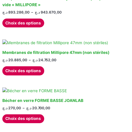
vide « MILLIPORE »
choisies
Plage
د.ج
893.286,00
–
د.ج
943.670,00
sur
de
la
Ce
prix :
Choix des options
page
produit
893.286,00 د.ج
à
du
a
943.670,00 د.ج
produit
plusieurs
variations.
Les
Membranes de filtration Millipore 47mm (non stériles)
options
Plage
د.ج
20.885,00
–
د.ج
24.752,00
de
peuvent
Ce
prix :
Choix des options
être
produit
20.885,00 د.ج
choisies
à
a
24.752,00 د.ج
sur
plusieurs
la
variations.
page
Les
Bécher en verre FORME BASSE JOANLAB
du
options
Plage
د.ج
270,00
–
د.ج
20.700,00
produit
de
peuvent
Ce
prix :
Choix des options
être
produit
270,00 د.ج
choisies
à
a
20.700,00 د.ج