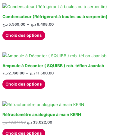
sur
plusieurs
la
variations.
page
Les
Condensateur (Réfrigérant à boules ou à serpentin)
du
options
Plage
د.ج
5.569,00
–
د.ج
6.498,00
produit
de
peuvent
Ce
prix :
Choix des options
être
produit
5.569,00 د.ج
choisies
à
a
6.498,00 د.ج
sur
plusieurs
la
variations.
page
Les
Ampoule à Décanter ( SQUIBB ) rob. téflon Joanlab
du
options
Plage
د.ج
2.760,00
–
د.ج
11.500,00
produit
de
peuvent
Ce
prix :
Choix des options
être
produit
2.760,00 د.ج
choisies
à
a
11.500,00 د.ج
sur
plusieurs
la
variations.
page
Les
Réfractomètre analogique à main KERN
du
options
Le
Le
د.ج
40.341,00
د.ج
33.022,00
produit
prix
prix
peuvent
Ce
initial
actuel
Choix des options
être