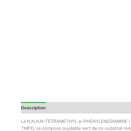
Description
Avis (0)
La N,N,N,N-TETRAMETHYL-p-PHENYLENEDIAMINE ( O
TMPD, ce composé oxydable sert de co-substrat réd