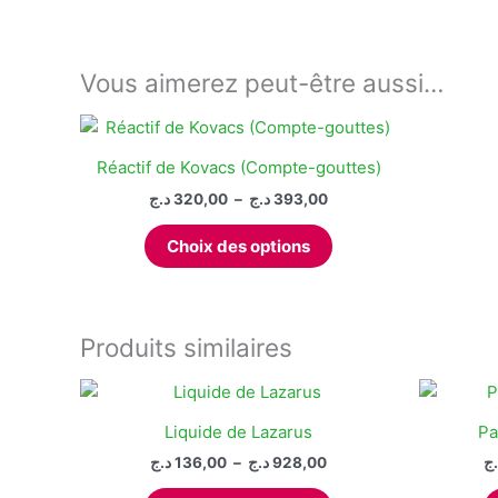
Vous aimerez peut-être aussi…
Réactif de Kovacs (Compte-gouttes)
Plage
د.ج
320,00
–
د.ج
393,00
de
Ce
prix :
Choix des options
produit
320,00 د.ج
à
a
393,00 د.ج
plusieurs
variations.
Produits similaires
Les
options
peuvent
Liquide de Lazarus
Pa
être
Plage
د.ج
136,00
–
د.ج
928,00
.ج
choisies
de
Ce
sur