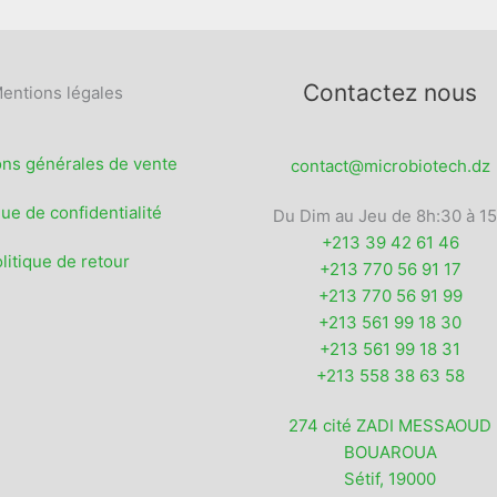
page
du
produit
Contactez nous
entions légales
ons générales de vente
contact@microbiotech.dz
que de confidentialité
Du Dim au Jeu de 8h:30 à 1
+213 39 42 61 46
litique de retour
+213 770 56 91 17
+213 770 56 91 99
+213 561 99 18 30
+213 561 99 18 31
+213 558 38 63 58
274 cité ZADI MESSAOUD
BOUAROUA
Sétif
,
19000