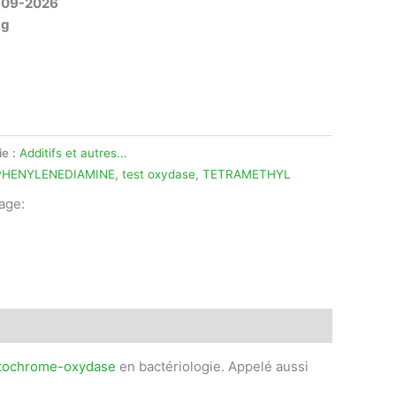
-09-2026
 g
ie :
Additifs et autres...
PHENYLENEDIAMINE
,
test oxydase
,
TETRAMETHYL
tage:
legram
tochrome-oxydase
en bactériologie. Appelé aussi