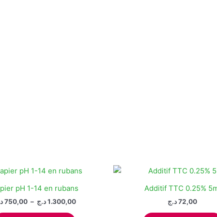
pier pH 1-14 en rubans
Additif TTC 0.25% 5m
Plage
د
750,00
–
د.ج
1.300,00
د.ج
72,00
de
Ce