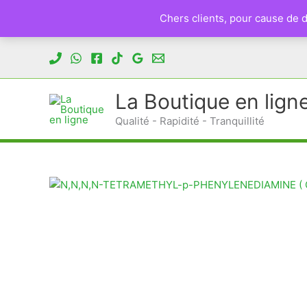
Chers clients, pour cause de
Aller
au
contenu
La Boutique en lign
Qualité - Rapidité - Tranquillité