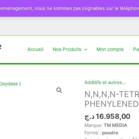
 demenagement, nous ne sommes pas joignables sur le téléphon
e
Accueil
Nos Produits
Mon compte
Pa
Additifs et autres...
N,N,N,N-TET
PHENYLENEDI
د.ج
16.958,00
Marque:
TM MEDIA
Forme :
poudre