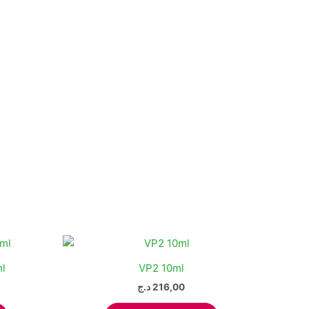
l
VP2 10ml
د.ج
216,00