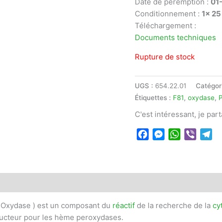
Date de péremption :
01
Conditionnement :
1x 25
Téléchargement :
Documents techniques
Rupture de stock
UGS :
654.22.01
Catégor
Étiquettes :
F81
,
oxydase
,
C'est intéressant, je par
Facebook
Messenger
WhatsApp
Viber
Te
xydase ) est un composant du
réactif
de la recherche de la
cy
ucteur pour les hème peroxydases.