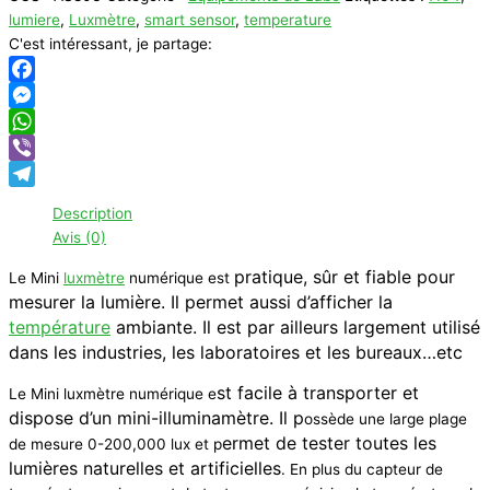
lumiere
,
Luxmètre
,
smart sensor
,
temperature
C'est intéressant, je partage:
Facebook
Messenger
WhatsApp
Viber
Telegram
Description
Avis (0)
pratique
, sûr et fiable pour
Le Mini
luxmètre
numérique est
mesurer la lumière. Il permet aussi d’afficher la
température
ambiante. Il est par ailleurs largement utilisé
dans les industries, les laboratoires et les bureaux…etc
st facile à transporter et
Le Mini luxmètre numérique e
dispose d’un mini-illuminamètre. Il p
ossède une large plage
ermet de tester toutes les
de mesure 0-200,000 lux et p
lumières naturelles et artificielles
. En plus du capteur de