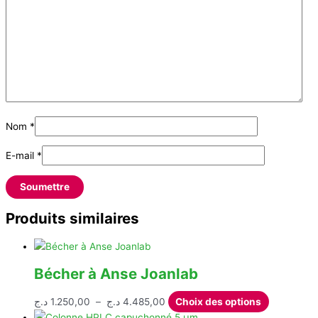
Nom
*
E-mail
*
Produits similaires
Bécher à Anse Joanlab
Plage
Ce
د.ج
1.250,00
–
د.ج
4.485,00
Choix des options
de
produit