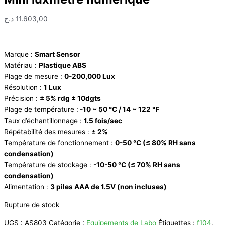
د.ج
11.603,00
Marque :
Smart Sensor
Matériau :
Plastique ABS
Plage de mesure :
0-200,000 Lux
Résolution :
1 Lux
Précision :
± 5% rdg ± 10dgts
Plage de température :
-10 ~ 50 ℃ / 14 ~ 122 ℉
Taux d’échantillonnage :
1.5 fois/sec
Répétabilité des mesures :
± 2%
Température de fonctionnement :
0-50 ℃ (≤ 80% RH sans
condensation)
Température de stockage :
-10-50 ℃ (≤ 70% RH sans
condensation)
Alimentation :
3 piles AAA de 1.5V (non incluses)
Rupture de stock
UGS :
AS803
Catégorie :
Equipements de Labo
Étiquettes :
f104
,