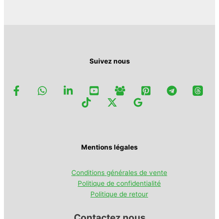
choisies
produit
sur
la
page
du
produit
Suivez nous
Mentions légales
Conditions générales de vente
Politique de confidentialité
Politique de retour
Contactez nous