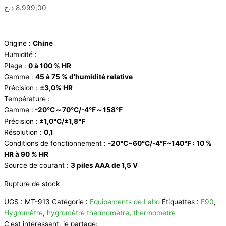
د.ج
8.999,00
Origine :
Chine
Humidité :
Plage :
0 à 100 % HR
Gamme :
45 à 75 % d’humidité relative
Précision :
±3,0% HR
Température :
Gamme :
-20℃～70℃/-4℉～158℉
Précision :
±1,0℃/±1,8℉
Résolution :
0,1
Conditions de fonctionnement :
-20°C~60°C/-4°F~140°F : 10 %
HR à 90 % HR
Source de courant :
3 piles AAA de 1,5 V
Rupture de stock
UGS :
MT-913
Catégorie :
Equipements de Labo
Étiquettes :
F90
,
Hygromètre
,
hygromètre thermomètre
,
thermomètre
C'est intéressant, je partage: