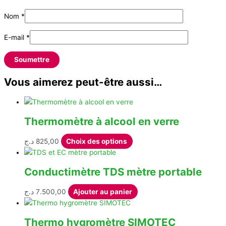
Nom
*
E-mail
*
Vous aimerez peut-être aussi…
Thermomètre à alcool en verre
Ce
د.ج
825,00
Choix des options
produit
a
Conductimètre TDS mètre portable
plusieurs
variations.
د.ج
7.500,00
Ajouter au panier
Les
options
peuvent
Thermo hygromètre SIMOTEC