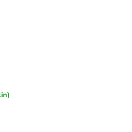
.
.
in)
.
s