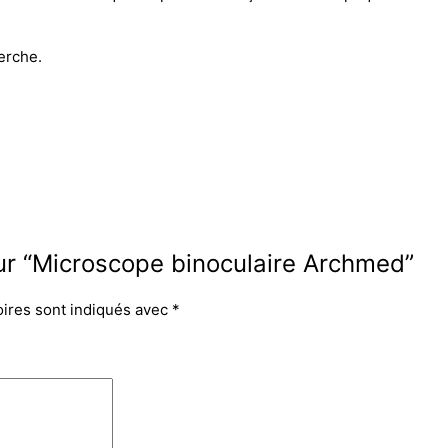
herche.
sur “Microscope binoculaire Archmed”
oires sont indiqués avec
*