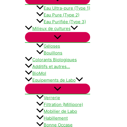
Eau Ultra-pure (Type 1)
Eau Pure (Type 2)
Eau Purifiée (Type 3)
Milieux de cultures
Géloses
Bouillons
Colorants Biologiques
Additifs et autres…
BioMol
Equipements de Labo
Verrerie
Filtration (Millipore)
Mobilier de Labo
Habillement
Bonne Occase