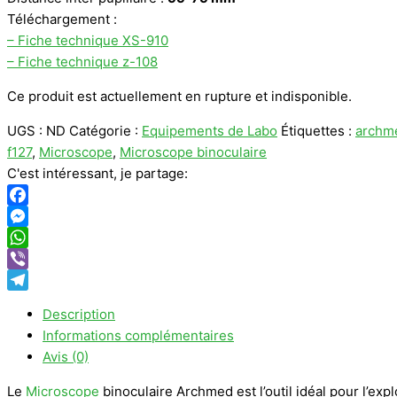
Téléchargement :
– Fiche technique XS-910
– Fiche technique z-108
Ce produit est actuellement en rupture et indisponible.
UGS :
ND
Catégorie :
Equipements de Labo
Étiquettes :
archm
f127
,
Microscope
,
Microscope binoculaire
C'est intéressant, je partage:
Facebook
Messenger
WhatsApp
Viber
Telegram
Description
Informations complémentaires
Avis (0)
Le
Microscope
binoculaire Archmed est l’outil idéal pour l’ex