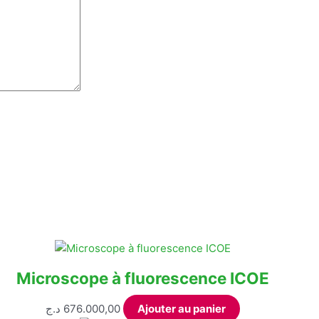
Microscope à fluorescence ICOE
د.ج
676.000,00
Ajouter au panier