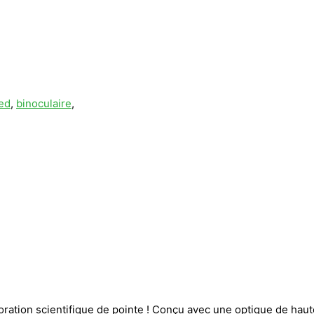
ed
,
binoculaire
,
ploration scientifique de pointe ! Conçu avec une optique de ha