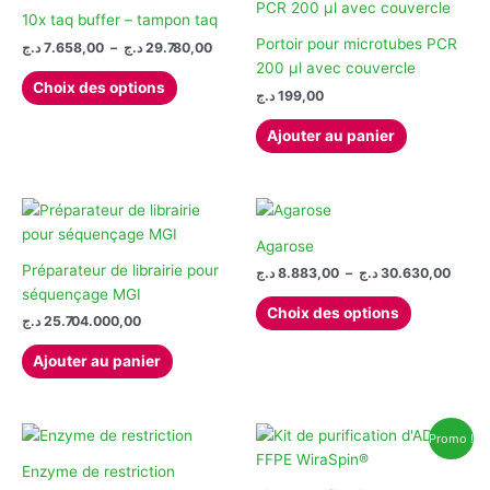
10x taq buffer – tampon taq
Portoir pour microtubes PCR
Plage
د.ج
7.658,00
–
د.ج
29.780,00
de
200 µl avec couvercle
Ce
prix :
Choix des options
د.ج
199,00
produit
7.658,00 د.ج
à
a
29.780,00 د.ج
Ajouter au panier
plusieurs
variations.
Les
options
peuvent
Agarose
être
Préparateur de librairie pour
Plage
د.ج
8.883,00
–
د.ج
30.630,00
de
choisies
séquençage MGI
Ce
prix :
Choix des options
sur
د.ج
25.704.000,00
produit
8.883,0
la
à
a
Ajouter au panier
page
plusieurs
du
variations.
produit
Les
Promo !
options
peuvent
Enzyme de restriction