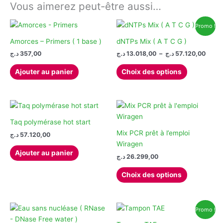
Vous aimerez peut-être aussi…
Promo !
Amorces – Primers ( 1 base )
dNTPs Mix ( A T C G )
Plage
د.ج
357,00
د.ج
13.018,00
–
د.ج
57.120,00
de
Ce
prix :
Ajouter au panier
Choix des options
produit
13.018,
à
a
plusieurs
variations.
Les
Taq polymérase hot start
options
Mix PCR prêt à l’emploi
د.ج
57.120,00
peuvent
Wiragen
Ajouter au panier
être
د.ج
26.299,00
choisies
Ce
Choix des options
sur
produit
la
a
page
plusieurs
du
Promo !
variations.
produit