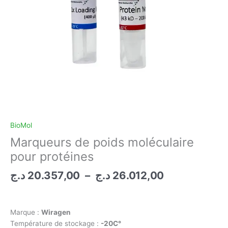
BioMol
Marqueurs de poids moléculaire
pour protéines
Plage
د.ج
20.357,00
–
د.ج
26.012,00
de
prix :
20.357,00 د.ج
Marque :
Wiragen
à
Température de stockage :
-20C°