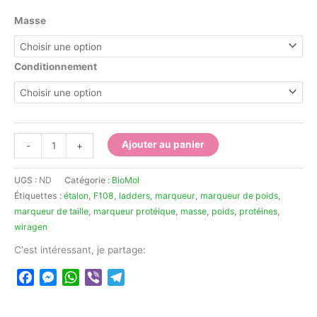
26.012,00
Masse
Conditionnement
quantité
Ajouter au panier
-
+
de
Marqueurs
UGS :
ND
Catégorie :
BioMol
de
Étiquettes :
étalon
,
F108
,
ladders
,
marqueur
,
marqueur de poids
,
poids
marqueur de taille
,
marqueur protéique
,
masse
,
poids
,
protéines
,
moléculaire
wiragen
pour
protéines
C'est intéressant, je partage:
Facebook
Messenger
WhatsApp
Viber
Telegram