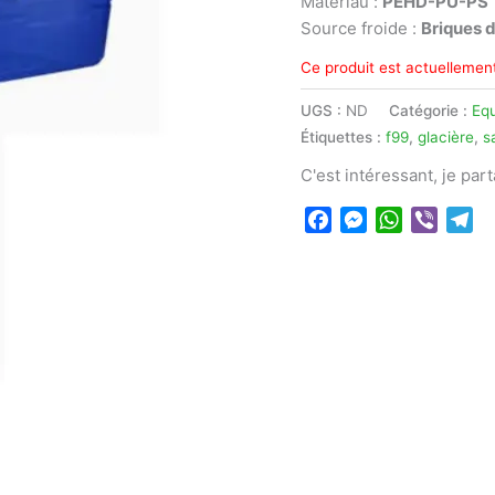
Matériau :
PEHD-PU-PS
Source froide :
Briques 
Ce produit est actuellement
UGS :
ND
Catégorie :
Eq
Étiquettes :
f99
,
glacière
,
s
C'est intéressant, je par
Facebook
Messenger
WhatsApp
Viber
Te