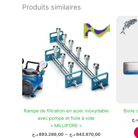
variations.
Produits similaires
Les
options
peuvent
être
choisies
sur
la
page
du
produit
Rampe de filtration en acier inoxydable
Boite 
avec pompe et fiole à vide
د.ج
« MILLIPORE »
Plage
د.ج
893.286,00
–
د.ج
943.670,00