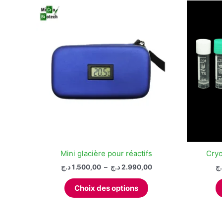
Mini glacière pour réactifs
Cryo
Plage
د.ج
1.500,00
–
د.ج
2.990,00
.ج
de
Ce
prix :
Choix des options
produit
1.500,00 د.ج
à
a
2.990,00 د.ج
plusieurs