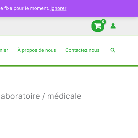
e fixe pour le moment.
Ignorer
Recherche
nier
À propos de nous
Contactez nous
laboratoire / médicale