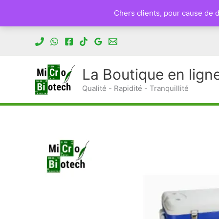
Chers clients, pour cause de
Aller
au
contenu
La Boutique en lign
Qualité - Rapidité - Tranquillité