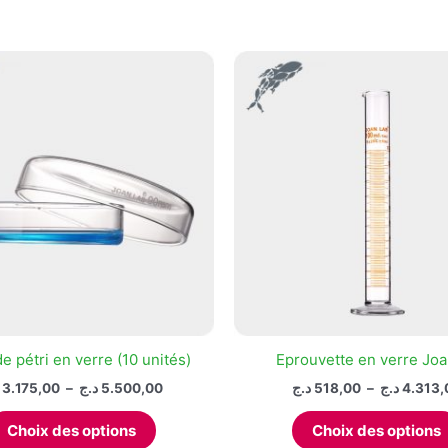
variations.
Les
options
peuvent
être
choisies
sur
la
page
du
produit
de pétri en verre (10 unités)
Eprouvette en verre Joa
Plage
3.175,00
–
د.ج
5.500,00
د.ج
518,00
–
د.ج
4.313,
de
Ce
prix :
Choix des options
Choix des options
produit
3.175,00 د.ج