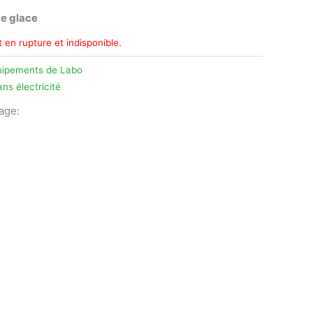
de glace
 en rupture et indisponible.
uipements de Labo
ans électricité
tage:
legram