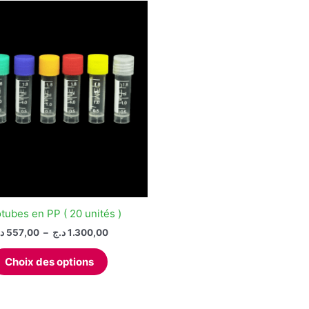
tubes en PP ( 20 unités )
Plage
د
557,00
–
د.ج
1.300,00
de
Ce
prix :
Choix des options
produit
557,00 د.ج
à
a
1.300,00 د.ج
plusieurs