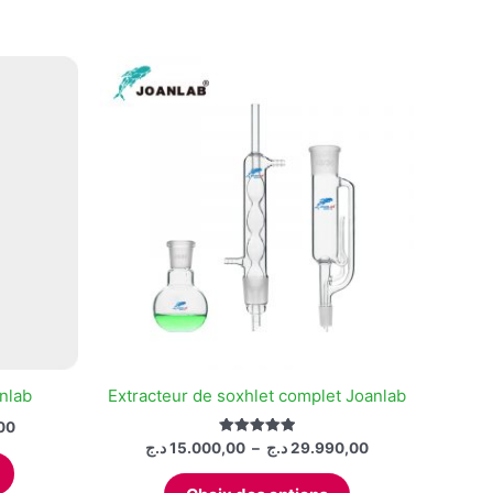
nlab
Extracteur de soxhlet complet Joanlab
Plage
00
de
Plage
Note
د.ج
15.000,00
–
د.ج
29.990,00
Ce
5.00
prix :
de
sur 5
Ce
produit
518,00 د.ج
prix :