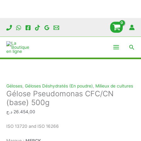
Aller
au
contenu
Rech
Géloses
,
Géloses Déshydratés (En poudre)
,
Milieux de cultures
Gélose Pseudomonas CFC/CN
(base) 500g
د.ج
26.454,00
ISO 13720 and ISO 16266
Marque :
MERCK