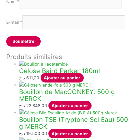
Nom
*
E-mail
*
Produits similaires
Gélose Baird Parker 180ml
د.ج
611,00
Ajouter au panier
Bouillon de MacCONKEY. 500 g
MERCK
د.ج
22.848,00
Ajouter au panier
Bouillon TSE (Tryptone Sel Eau) 500
g MERCK
د.ج
19.500,00
Ajouter au panier