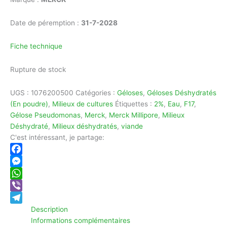
Date de péremption :
31-7-2028
Fiche technique
Rupture de stock
UGS :
1076200500
Catégories :
Géloses
,
Géloses Déshydratés
(En poudre)
,
Milieux de cultures
Étiquettes :
2%
,
Eau
,
F17
,
Gélose Pseudomonas
,
Merck
,
Merck Millipore
,
Milieux
Déshydraté
,
Milieux déshydratés
,
viande
C'est intéressant, je partage:
Facebook
Messenger
WhatsApp
Viber
Description
Telegram
Informations complémentaires