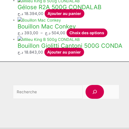
Gélose R2A 500G CONDALAB
د.ج
18.394,00
Ajouter au panier
Bouillon Mac Conkey
Plage
Ce
د.ج
393,00
–
د.ج
504,00
Choix des options
de
produit
Bouillon Giolitti Cantoni 500G CONDA
prix :
a
393,00 د.ج
plusieurs
د.ج
18.843,00
Ajouter au panier
à
variations.
504,00 د.ج
Les
options
peuvent
être
Rech
choisies
sur
la
page
du
produit