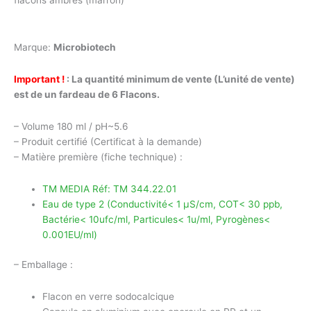
flacons ambrés (marron)
Marque:
Microbiotech
Important !
:
La quantité minimum de vente (L’unité de vente)
est de un fardeau de 6 Flacons.
– Volume 180 ml / pH~5.6
– Produit certifié (Certificat à la demande)
– Matière première (fiche technique) :
TM MEDIA Réf: TM 344.22.01
Eau de type 2 (Conductivité< 1 µS/cm, COT< 30 ppb,
Bactérie< 10ufc/ml, Particules< 1u/ml, Pyrogènes<
0.001EU/ml)
– Emballage :
Flacon en verre sodocalcique