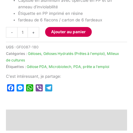
Capsule en aluminium avec opercule en PP et un
anneau d’inviolabilité
Étiquette en PP imprimé en résine
fardeau de 6 flacons / carton de 6 fardeaux
quantité
Ajouter au panier
-
+
de
Gélose
UGS :
GF0087-180
P.D.A
Catégories :
Géloses
,
Géloses Hydratés (Prêtes à l'emploi)
,
Milieux
(Mycoculture)
de cultures
180ml
Étiquettes :
Gélose PDA
,
Microbiotech
,
PDA
,
prête a l'emploi
C'est intéressant, je partage:
Facebook
Messenger
WhatsApp
Viber
Telegram
Description
Avis (0)