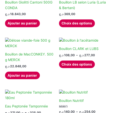
Bouillon Giolitti Cantoni 500G
Bouillon LB selon Luria (Luria
CONDA
& Bertani)
د.ج
18.843,00
د.ج
369,00
Ce
Ajouter au panier
Choix des options
produit
a
plusieurs
variations.
Les
Bouillon CLARK et LUBS
options
Bouillon de MacCONKEY. 500
Plage
د.ج
108,00
–
د.ج
277,00
de
peuvent
g MERCK
Ce
prix :
Choix des options
être
د.ج
22.848,00
produit
108,00 د.ج
choisies
à
a
277,00 د.ج
Ajouter au panier
sur
plusieurs
la
variations.
page
Les
du
options
produit
peuvent
Bouillon Nutritif
être
Eau Peptonée Tamponnée
choisies
Note
Plage
د.ج
140,00
–
د.ج
254,00
Plage
د.ج
271,00
–
د.ج
325,00