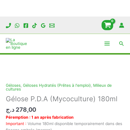
Aller
au
contenu
Rech
Géloses
,
Géloses Hydratés (Prêtes à l'emploi)
,
Milieux de
cultures
Gélose P.D.A (Mycoculture) 180ml
د.ج
278,00
Péremption : 1 an après fabrication
Important :
Volume 180ml disponible temporairement dans des