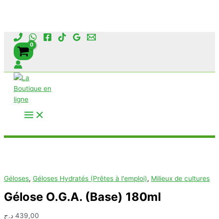
Aller
au
contenu
Rechercher
Géloses
,
Géloses Hydratés (Prêtes à l'emploi)
,
Milieux de cultures
Gélose O.G.A. (Base) 180ml
د.ج
439,00