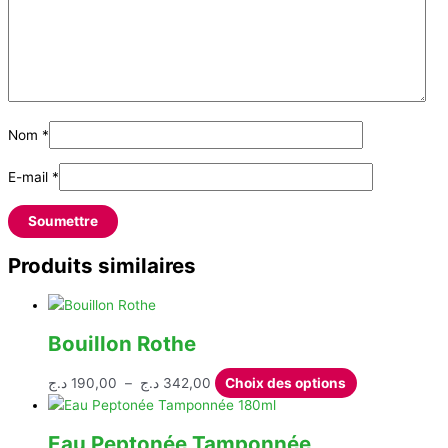
Nom
*
E-mail
*
Produits similaires
Bouillon Rothe
Plage
Ce
د.ج
190,00
–
د.ج
342,00
Choix des options
de
produit
prix :
a
Eau Peptonée Tamponnée
190,00 د.ج
plusieurs