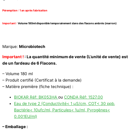
Péremption : 1 an après fabrication
Important :
Volume 180ml disponible temporairement dans des flacons ambrés (marron)
Marque:
Microbiotech
Important !
:
La quantité minimum de vente (L’unité de vente) est
de un fardeau de 6 Flacons.
– Volume 180 ml
– Produit certifié (Certificat à la demande)
– Matière première (fiche technique) :
BIOKAR Réf: BK053HA
ou
CONDA Réf: 1527.00
Eau de type 2 (Conductivité< 1 µS/cm, COT< 30 ppb,
Bactérie< 10ufc/ml, Particules< 1u/ml, Pyrogènes<
0.001EU/ml)
– Emballage :