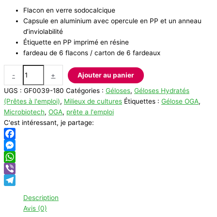
Flacon en verre sodocalcique
Capsule en aluminium avec opercule en PP et un anneau
d’inviolabilité
Étiquette en PP imprimé en résine
fardeau de 6 flacons / carton de 6 fardeaux
quantité
-
+
Ajouter au panier
de
UGS :
GF0039-180
Catégories :
Géloses
,
Géloses Hydratés
Gélose
(Prêtes à l'emploi)
,
Milieux de cultures
Étiquettes :
Gélose OGA
,
O.G.A.
Microbiotech
,
OGA
,
prête a l'emploi
(Base)
C'est intéressant, je partage:
180ml
Facebook
Messenger
WhatsApp
Viber
Telegram
Description
Avis (0)